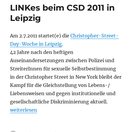
Odyssey
LINKes beim CSD 2011 in
2011
–
Leipzig
Kulturpolitische
Demo
am
Am 2.7.2011 startet(e) die
Christopher-Street-
23.7.11
Day-Woche in Leipzig
.
42 Jahre nach den heftigen
Auseinandersetzungen zwischen Polizei und
StreiterInnen für sexuelle Selbstbestimmung
in der Christopher Street in New York bleibt der
Kampf für die Gleichstellung von Lebens-/
Liebensweisen und gegen institutionelle und
gesellschaftliche Diskriminierung aktuell.
„LINKes beim CSD 2011 in Leipzig“
weiterlesen