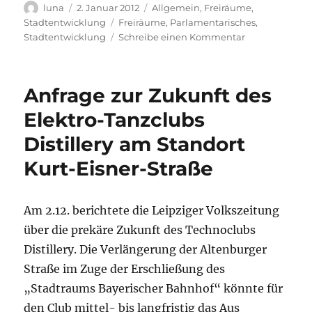
Autor
Veröffentlicht
Kategorien
luna
2. Januar 2012
Allgemein
,
Freiräume
,
am
Schlagwörter
Stadtentwicklung
Freiräume
,
Parlamentarisches
,
zu
Stadtentwicklung
Schreibe einen Kommentar
Schriftliche
Antwort
auf
Anfrage zur Zukunft des
Anfrage
zur
Elektro-Tanzclubs
Zukunft
Distillery am Standort
der
Distillery
Kurt-Eisner-Straße
Am 2.12. berichtete die Leipziger Volkszeitung
über die prekäre Zukunft des Technoclubs
Distillery. Die Verlängerung der Altenburger
Straße im Zuge der Erschließung des
„Stadtraums Bayerischer Bahnhof“ könnte für
den Club mittel- bis langfristig das Aus