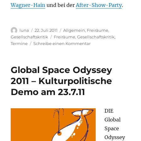
Wagner-Hain
und bei der
After-Show-Party
.
Autor
Veröffentlicht
Kategorien
luna
22. Juli 2011
Allgemein
,
Freiräume
,
am
Schlagwörter
Gesellschaftskritik
Freiräume
,
Gesellschaftskritik
,
zu
Termine
Schreibe einen Kommentar
More
than
Music
Global Space Odyssey
–
GSO
2011 – Kulturpolitische
2011
Demo am 23.7.11
DIE
Global
Space
Odyssey