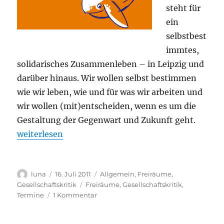
steht für
ein
selbstbest
immtes,
solidarisches Zusammenleben – in Leipzig und
darüber hinaus. Wir wollen selbst bestimmen
wie wir leben, wie und für was wir arbeiten und
wir wollen (mit)entscheiden, wenn es um die
Gestaltung der Gegenwart und Zukunft geht.
„Global Space Odyssey 2011 – Kulturpolitische Demo
weiterlesen
Autor
Veröffentlicht
Kategorien
luna
16. Juli 2011
Allgemein
,
Freiräume
,
am
Schlagwörter
Gesellschaftskritik
Freiräume
,
Gesellschaftskritik
,
zu
Termine
1 Kommentar
Global
Space