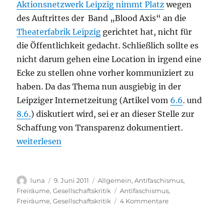
Aktionsnetzwerk Leipzig nimmt Platz
wegen
der
Theaterfabrik
des Auftrittes der Band „Blood Axis“ an die
Theaterfabrik Leipzig
gerichtet hat, nicht für
die Öffentlichkeit gedacht. Schließlich sollte es
nicht darum gehen eine Location in irgend eine
Ecke zu stellen ohne vorher kommuniziert zu
haben. Da das Thema nun ausgiebig in der
Leipziger Internetzeitung (Artikel vom
6.6
. und
8.6.
) diskutiert wird, sei er an dieser Stelle zur
Schaffung von Transparenz dokumentiert.
„Debatte um die Neofolk Band „Blood Axis““
weiterlesen
Autor
Veröffentlicht
Kategorien
luna
9. Juni 2011
Allgemein
,
Antifaschismus
,
am
Schlagwörter
Freiräume
,
Gesellschaftskritik
Antifaschismus
,
zu
Freiräume
,
Gesellschaftskritik
4 Kommentare
Debatte