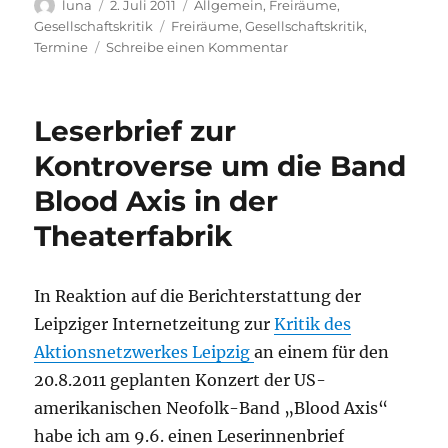
Autor
Veröffentlicht
Kategorien
luna
2. Juli 2011
Allgemein
,
Freiräume
,
am
Schlagwörter
Gesellschaftskritik
Freiräume
,
Gesellschaftskritik
,
zu
Termine
Schreibe einen Kommentar
LINKes
beim
CSD
Leserbrief zur
2011
in
Kontroverse um die Band
Leipzig
Blood Axis in der
Theaterfabrik
In Reaktion auf die Berichterstattung der
Leipziger Internetzeitung zur
Kritik des
Aktionsnetzwerkes Leipzig
an einem für den
20.8.2011 geplanten Konzert der US-
amerikanischen Neofolk-Band „Blood Axis“
habe ich am 9.6. einen Leserinnenbrief