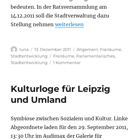
bedeuten. In der Ratsversammlung am
14.12.2011 soll die Stadtverwaltung dazu
„Anfrage zur Zukunft des Elektro
Stellung nehmen
weiterlesen
Autor
Veröffentlicht
Kategorien
luna
13. Dezember 2011
Allgemein
,
Freiräume
,
am
Schlagwörter
Stadtentwicklung
Freiräume
,
Parlamentarisches
,
zu
Stadtentwicklung
1 Kommentar
Anfrage
zur
Zukunft
Kulturloge für Leipzig
des
Elektro-
und Umland
Tanzclubs
Distillery
am
Symbiose zwischen Sozialem und Kultur. Linke
Standort
Abgeordnete laden für den 29. September 2011,
Kurt-
Eisner-
13:30 Uhr im Audimax der Galerie für