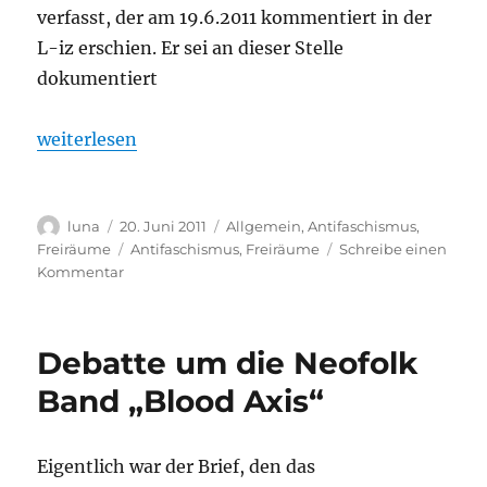
verfasst, der am 19.6.2011 kommentiert in der
L-iz erschien. Er sei an dieser Stelle
dokumentiert
„Leserbrief zur Kontroverse um die Band Blood Axis
weiterlesen
Autor
Veröffentlicht
Kategorien
luna
20. Juni 2011
Allgemein
,
Antifaschismus
,
am
Schlagwörter
Freiräume
Antifaschismus
,
Freiräume
Schreibe einen
zu
Kommentar
Leserbrief
zur
Kontroverse
Debatte um die Neofolk
um
die
Band „Blood Axis“
Band
Blood
Axis
Eigentlich war der Brief, den das
in