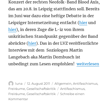
Konzert der rechten Neofolk-Band Blood Axis,
das am 20.8. in Leipzig stattfinden soll. Bereits
im Juni war dazu eine heftige Debatte in der
Leipziger Internetzeitung entfacht (
hier
und
hier
), in deren Zuge die L-iz von ihrem
unkritischen Standpunkt gegenüber der Band
abrückte (
hier
). Das in der LVZ veröffentlichte
Interview mit dem Soziologen Martin
Langebach aka Martin Dornbusch ist
„Blood Axis: Im 
unbedingt zum Lesen empfohlen!
weiterlesen
Autor
Veröffentlicht
Kategorien
luna
12. August 2011
Allgemein
,
Antifaschismus
,
am
Schlagwörter
Freiräume
,
Gesellschaftskritik
Antifaschismus
,
Freiräume
,
Gesellschaftskritik
Schreibe einen
zu
Kommentar
Blood
Axis: