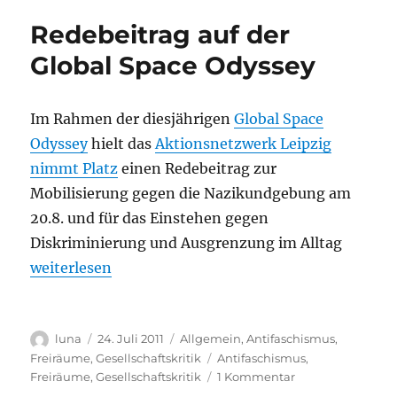
Im
Redebeitrag auf der
Geist
völkischer
Global Space Odyssey
Denker
Im Rahmen der diesjährigen
Global Space
Odyssey
hielt das
Aktionsnetzwerk Leipzig
nimmt Platz
einen Redebeitrag zur
Mobilisierung gegen die Nazikundgebung am
20.8. und für das Einstehen gegen
Diskriminierung und Ausgrenzung im Alltag
„Redebeitrag auf der Global Space Odyssey“
weiterlesen
Autor
Veröffentlicht
Kategorien
luna
24. Juli 2011
Allgemein
,
Antifaschismus
,
am
Schlagwörter
Freiräume
,
Gesellschaftskritik
Antifaschismus
,
zu
Freiräume
,
Gesellschaftskritik
1 Kommentar
Redebeitrag