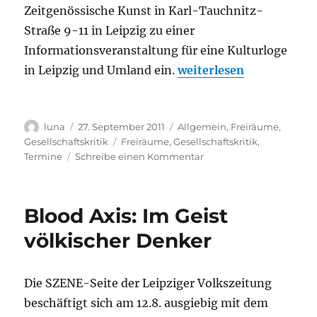
Straße
Zeitgenössische Kunst in Karl-Tauchnitz-
Straße 9-11 in Leipzig zu einer
Informationsveranstaltung für eine Kulturloge
„Kulturloge für Leipzi
in Leipzig und Umland ein.
weiterlesen
Autor
Veröffentlicht
Kategorien
luna
27. September 2011
Allgemein
,
Freiräume
,
am
Schlagwörter
Gesellschaftskritik
Freiräume
,
Gesellschaftskritik
,
zu
Termine
Schreibe einen Kommentar
Kulturloge
für
Leipzig
Blood Axis: Im Geist
und
Umland
völkischer Denker
Die SZENE-Seite der Leipziger Volkszeitung
beschäftigt sich am 12.8. ausgiebig mit dem