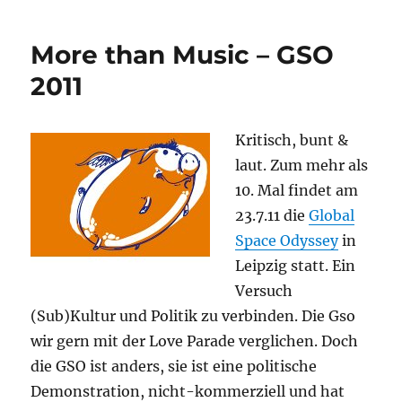
auf
der
More than Music – GSO
Global
Space
2011
Odyssey
Kritisch, bunt &
laut. Zum mehr als
10. Mal findet am
23.7.11 die
Global
Space Odyssey
in
Leipzig statt. Ein
Versuch
(Sub)Kultur und Politik zu verbinden. Die Gso
wir gern mit der Love Parade verglichen. Doch
die GSO ist anders, sie ist eine politische
Demonstration, nicht-kommerziell und hat