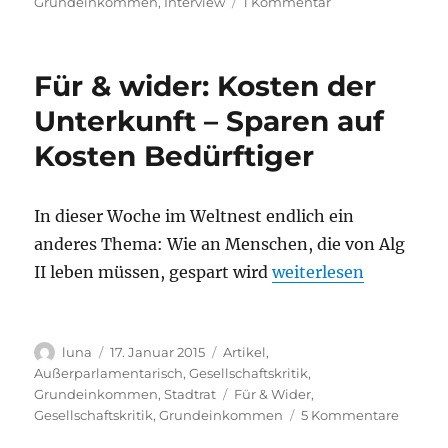
zu
Grundeinkommen
,
Interview
1 Kommentar
Gegenbild
zum
Rechtspopulismu
Für & wider: Kosten der
nötig
Unterkunft – Sparen auf
Kosten Bedürftiger
In dieser Woche im Weltnest endlich ein
anderes Thema: Wie an Menschen, die von Alg
„Für & wider: Kosten 
II leben müssen, gespart wird
weiterlesen
Autor
Veröffentlicht
Kategorien
luna
17. Januar 2015
Artikel
,
am
Außerparlamentarisch
,
Gesellschaftskritik
,
Schlagwörter
Grundeinkommen
,
Stadtrat
Für & Wider
,
zu
Gesellschaftskritik
,
Grundeinkommen
5 Kommentare
Für