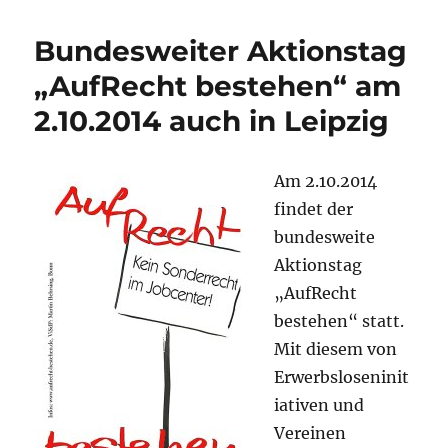
&
wider:
Bundesweiter Aktionstag
Kosten
der
„AufRecht bestehen“ am
Unterk
2.10.2014 auch in Leipzig
–
Sparen
auf
Kosten
Am 2.10.2014
Bedürft
findet der
bundesweite
Aktionstag
„AufRecht
bestehen“ statt.
Mit diesem von
Erwerbsloseninit
iativen und
Vereinen