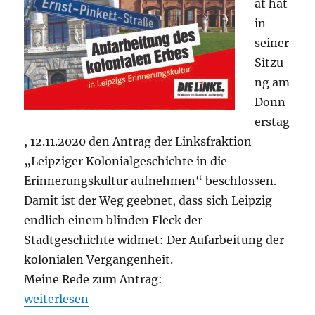
at hat
in
seiner
Sitzu
ng am
Donn
erstag
, 12.11.2020 den Antrag der Linksfraktion
„Leipziger Kolonialgeschichte in die
Erinnerungskultur aufnehmen“ beschlossen.
Damit ist der Weg geebnet, dass sich Leipzig
endlich einem blinden Fleck der
Stadtgeschichte widmet: Der Aufarbeitung der
kolonialen Vergangenheit.
Meine Rede zum Antrag:
„Kolonialgeschichte aufarbeiten und kritisch in de
weiterlesen