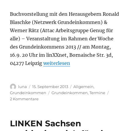
Buchvorstellung mit den Herausgebern Ronald
Blaschke (Netzwerk Grundeinkommen) &
Werner Rätz (Attac Arbeitsgruppe Genug für
alle) – Veranstaltung im Rahmen der Woche
des Grundeinkommens 2013
//
am Montag,
16.9. 20 Uhr im linXXnet, Bornaische Str. 3d,
„16.9. Teil der Lösung. Plädoyer fü
04277 Leipzig
weiterlesen
Autor
Veröffentlicht
Kategorien
luna
15. September 2013
Allgemein
,
am
Schlagwörter
Grundeinkommen
Grundeinkommen
,
Termine
zu
2 Kommentare
16.9.
Teil
der
LINKEN Sachsen
Lösung.
Plädoyer