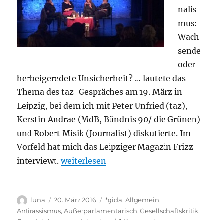
„Die
nalis
Überwindung
mus:
der
Arbeitsgesellschaft“
Wach
sende
oder
herbeigeredete Unsicherheit? … lautete das
Thema des taz-Gespräches am 19. März in
Leipzig, bei dem ich mit Peter Unfried (taz),
Kerstin Andrae (MdB, Bündnis 90/ die Grünen)
und Robert Misik (Journalist) diskutierte. Im
Vorfeld hat mich das Leipziger Magazin Frizz
„Gegenbild zum Rechtspopulismus nöti
interviewt.
weiterlesen
Autor
Veröffentlicht
Kategorien
luna
20. März 2016
*gida
,
Allgemein
,
am
Antirassismus
,
Außerparlamentarisch
,
Gesellschaftskritik
,