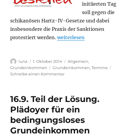
initiierten Tag
soll gegen die
schikanösen Hartz-IV-Gesetze und dabei
insbesondere die Praxis der Sanktionen
„Bundesweiter Aktionstag „AufR
protestiert werden.
weiterlesen
Autor
Veröffentlicht
Kategorien
luna
1. Oktober 2014
Allgemein
,
am
Schlagwörter
Grundeinkommen
Grundeinkommen
,
Termine
zu
Schreibe einen Kommentar
Bundesweiter
Aktionstag
„AufRecht
16.9. Teil der Lösung.
bestehen“
am
Plädoyer für ein
2.10.2014
bedingungsloses
auch
in
Grundeinkommen
Leipzig