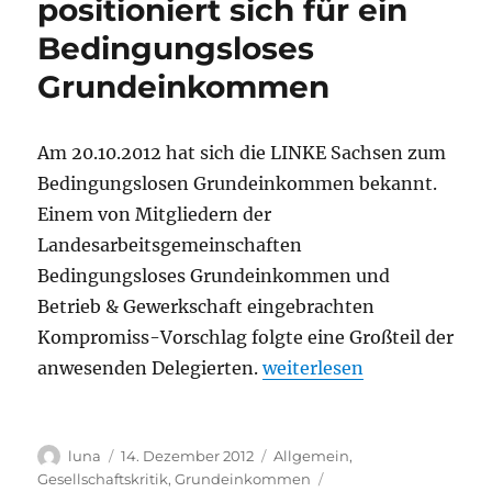
positioniert sich für ein
für
Bedingungsloses
ein
bedingungsloses
Grundeinkommen
Grundeinkommen
Am 20.10.2012 hat sich die LINKE Sachsen zum
Bedingungslosen Grundeinkommen bekannt.
Einem von Mitgliedern der
Landesarbeitsgemeinschaften
Bedingungsloses Grundeinkommen und
Betrieb & Gewerkschaft eingebrachten
Kompromiss-Vorschlag folgte eine Großteil der
„LINKEN Sachsen position
anwesenden Delegierten.
weiterlesen
Autor
Veröffentlicht
Kategorien
luna
14. Dezember 2012
Allgemein
,
am
Schlagwörter
Gesellschaftskritik
,
Grundeinkommen