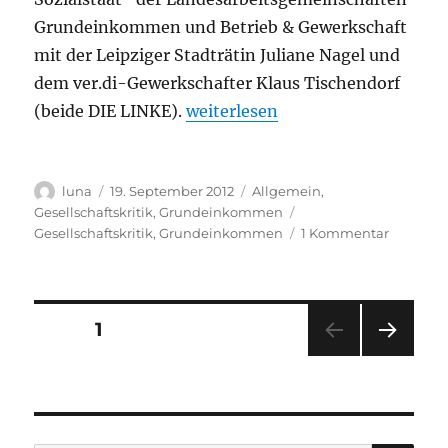
Grundeinkommen und Betrieb & Gewerkschaft
mit der Leipziger Stadträtin Juliane Nagel und
dem ver.di-Gewerkschafter Klaus Tischendorf
„Bedingungsloses Grundeinkomm
(beide DIE LINKE).
weiterlesen
Autor
Veröffentlicht
Kategorien
luna
19. September 2012
Allgemein
,
am
Schlagwörter
Gesellschaftskritik
,
Grundeinkommen
zu
Gesellschaftskritik
,
Grundeinkommen
1 Kommentar
Bedingu
Grunde
in
der
Seitennummerierung
SEITE
1
Diskussi
NÄC
der
HSTE
SEIT
Beiträge
E