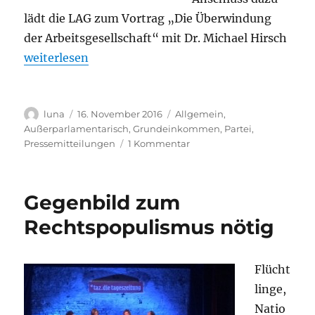
lädt die LAG zum Vortrag „Die Überwindung
der Arbeitsgesellschaft“ mit Dr. Michael Hirsch
„Offene Mitgliederversammlung der LAG Bedingung
weiterlesen
Autor
Veröffentlicht
Kategorien
luna
16. November 2016
Allgemein
,
am
Außerparlamentarisch
,
Grundeinkommen
,
Partei
,
zu
Pressemitteilungen
1 Kommentar
Offene
Mitgliederversammlung
der
Gegenbild zum
LAG
Bedingungsloses
Rechtspopulismus nötig
Grundeinkommen
der
LINKEN
Flücht
Sachsen
linge,
&
Vortrag
Natio