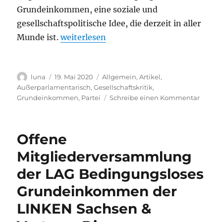
Grundeinkommen, eine soziale und
gesellschaftspolitische Idee, die derzeit in aller
„Das Bedingungslose Grundeinkommen als 
Munde ist.
weiterlesen
Autor
Veröffentlicht
Kategorien
luna
19. Mai 2020
Allgemein
,
Artikel
,
am
Außerparlamentarisch
,
Gesellschaftskritik
,
zu
Grundeinkommen
,
Partei
Schreibe einen Kommentar
Das
Bedin
Grund
Offene
als
garanti
Mitgliederversammlung
soziale
der LAG Bedingungsloses
Schutz
für
Grundeinkommen der
alle
–
LINKEN Sachsen &
mit