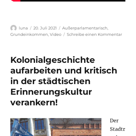
Autor
Veröffentlicht
Kategorien
luna
20. Juli 2021
Außerparlamentarisch
,
am
zu
Grundeinkommen
,
Video
Schreibe einen Kommentar
linXXn
talXX:
Beding
Kolonialgeschichte
Grund
in
aufarbeiten und kritisch
Europ
in der städtischen
in
die
Erinnerungskultur
Offensi
verankern!
Der
Stadtr