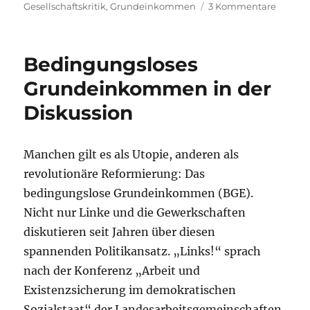
zu
Gesellschaftskritik
,
Grundeinkommen
3 Kommentare
LINKE
Sachse
positio
Bedingungsloses
sich
für
Grundeinkommen in der
ein
Diskussion
Beding
Grund
Manchen gilt es als Utopie, anderen als
revolutionäre Reformierung: Das
bedingungslose Grundeinkommen (BGE).
Nicht nur Linke und die Gewerkschaften
diskutieren seit Jahren über diesen
spannenden Politikansatz. „Links!“ sprach
nach der Konferenz „Arbeit und
Existenzsicherung im demokratischen
Sozialstaat“ der Landesarbeitsgemeinschaften