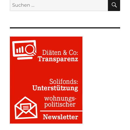
SU
Suchen
nach: