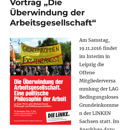
Vortrag „Die
Katja
Kippin
Überwindung der
Arbeitsgesellschaft“
Am Samstag,
19.11.2016 findet
im Interim in
Leipzig die
Offene
Mitgliederversa
mmlung der LAG
Bedingungsloses
Grundeinkomme
n der LINKEN
Sachsen statt. Im
Anschluss dazu