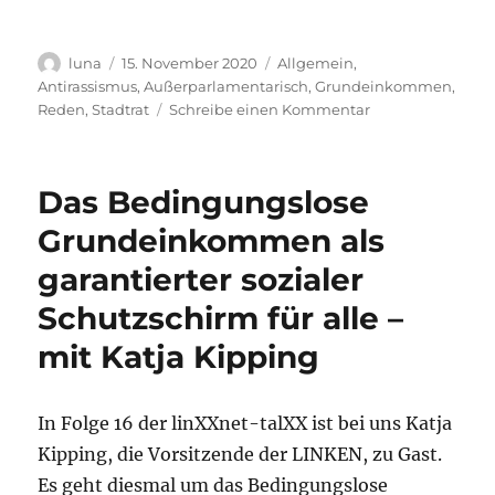
Autor
Veröffentlicht
Kategorien
luna
15. November 2020
Allgemein
,
am
Antirassismus
,
Außerparlamentarisch
,
Grundeinkommen
,
zu
Reden
,
Stadtrat
Schreibe einen Kommentar
Kolonialgeschich
aufarbeiten
und
Das Bedingungslose
kritisch
in
Grundeinkommen als
der
garantierter sozialer
städtischen
Erinnerungskult
Schutzschirm für alle –
verankern!
mit Katja Kipping
In Folge 16 der linXXnet-talXX ist bei uns Katja
Kipping, die Vorsitzende der LINKEN, zu Gast.
Es geht diesmal um das Bedingungslose