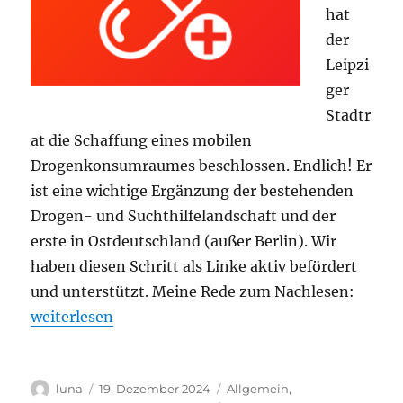
hat
der
Leipzi
ger
Stadtr
at die Schaffung eines mobilen
Drogenkonsumraumes beschlossen. Endlich! Er
ist eine wichtige Ergänzung der bestehenden
Drogen- und Suchthilfelandschaft und der
erste in Ostdeutschland (außer Berlin). Wir
haben diesen Schritt als Linke aktiv befördert
und unterstützt. Meine Rede zum Nachlesen:
„Start für mobilen Drogenkonsumraum in Leipzig!
weiterlesen
Autor
Veröffentlicht
Kategorien
luna
19. Dezember 2024
Allgemein
,