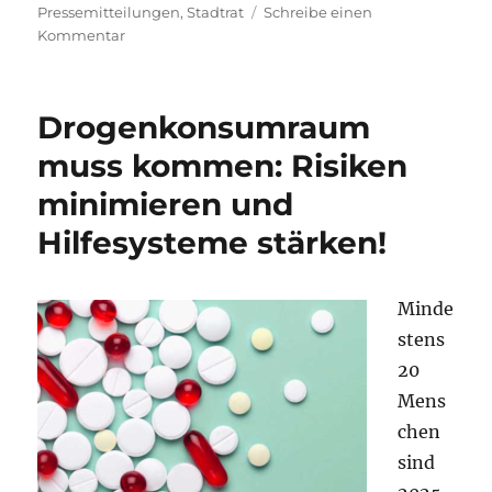
Pressemitteilungen
,
Stadtrat
Schreibe einen
zu
Kommentar
Wirksam
gegen
Abhängigkeitserkrankungen
Drogenkonsumraum
vorgehen
–
muss kommen: Risiken
Suchthilfe
minimieren und
stärken,
Drug
Hilfesysteme stärken!
Checking
ermöglichen!
Minde
stens
20
Mens
chen
sind