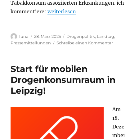
Tabakkonsum assoziierten Erkrankungen. ich
„Zahl der Drogentoten in Sachsen st
kommentiere:
weiterlesen
Autor
Veröffentlicht
Kategorien
luna
28. März 2025
Drogenpolitik
,
Landtag
,
am
zu
Pressemitteilungen
Schreibe einen Kommentar
Zahl
der
Drogentote
Start für mobilen
in
Sachsen stei
Drogenkonsumraum in
Nicht
Leipzig!
an
Beratung
und
Behandlung
Am
sparen!
18.
Deze
mber