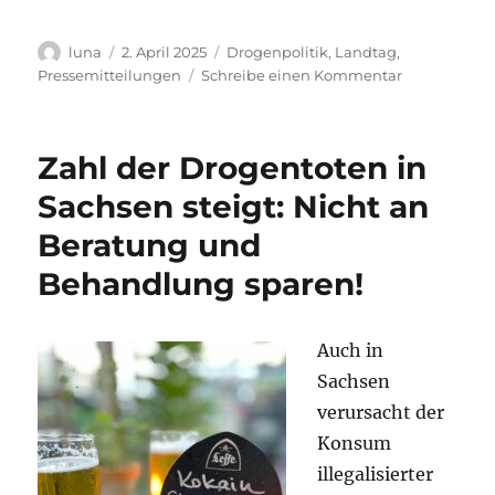
Autor
Veröffentlicht
Kategorien
luna
2. April 2025
Drogenpolitik
,
Landtag
,
am
zu
Pressemitteilungen
Schreibe einen Kommentar
Substitution
in
Sachsen
Zahl der Drogentoten in
sichern
–
Sachsen steigt: Nicht an
das
Beratung und
hilft
dabei,
Behandlung sparen!
weitere
Drogentode
zu
Auch in
vermeiden!
Sachsen
verursacht der
Konsum
illegalisierter