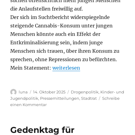
suchen offensichtlich mehr jungen Menschen
die Anlaufstellen freiwillig auf.
Der sich im Suchtbericht widerspiegelnde
steigende Cannabis-Konsum unter jungen
Menschen könnte auch ein Effekt der
Entkriminalisierung sein, indem junge
Menschen sich trauen, über ihren Konsum zu
sprechen, ohne Repressionen zu befürchten.
„Entkriminalisierung des Cannabi
Mein Statement:
weiterlesen
Autor
Veröffentlicht
Kategorien
luna
14. Oktober 2025
Drogenpolitik
,
Kinder- und
am
Jugendpolitik
,
Pressemitteilungen
,
Stadtrat
Schreibe
zu
einen Kommentar
Entkriminalisierung
des
Cannabis-
Gedenktag für
Konsums