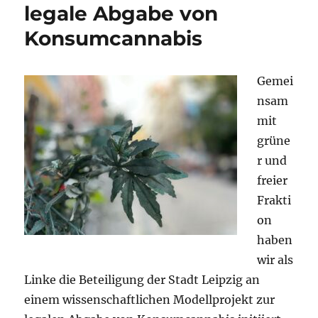
legale Abgabe von
eine
rationale
Konsumcannabis
und
humane
Drogenpolitik
Gemei
nsam
mit
grüne
r und
freier
Frakti
on
haben
wir als
Linke die Beteiligung der Stadt Leipzig an
einem wissenschaftlichen Modellprojekt zur