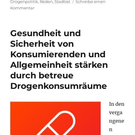
am
Drogenpolitik
,
Reden
,
Stadtrat
Schreibe einen
zu
Kommentar
Start
für
mobilen
Gesundheit und
Drogenkonsumraum
in
Sicherheit von
Leipzig!
Konsumierenden und
Allgemeinheit stärken
durch betreue
Drogenkonsumräume
In den
verga
ngene
n