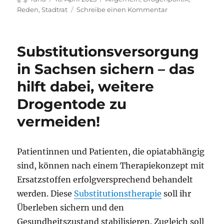
am
zu
Reden
,
Stadtrat
Schreibe einen Kommentar
Leipzig
als
Modellkommun
Substitutionsversorgung
für
die
in Sachsen sichern – das
legale
hilft dabei, weitere
Abgabe
von
Drogentode zu
Konsumcannabi
vermeiden!
Patientinnen und Patienten, die opiatabhängig
sind, können nach einem Therapiekonzept mit
Ersatzstoffen erfolgversprechend behandelt
werden. Diese
Substitutionstherapie
soll ihr
Überleben sichern und den
Gesundheitszustand stabilisieren. Zugleich soll