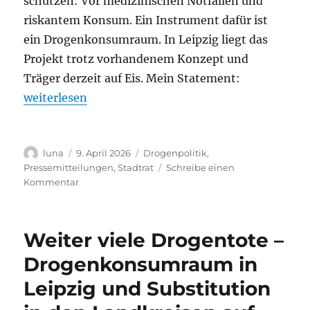
schützen: Vor medizinischen Notfällen und
riskantem Konsum. Ein Instrument dafür ist
ein Drogenkonsumraum. In Leipzig liegt das
Projekt trotz vorhandenem Konzept und
Träger derzeit auf Eis. Mein Statement:
„Drogenkonsumraum muss kommen: Risiken minimi
weiterlesen
Autor
Veröffentlicht
Kategorien
luna
9. April 2026
Drogenpolitik
,
am
Pressemitteilungen
,
Stadtrat
Schreibe einen
zu
Kommentar
Drogenkonsumraum
muss
kommen:
Weiter viele Drogentote –
Risiken
minimieren
Drogenkonsumraum in
und
Leipzig und Substitution
Hilfesysteme
stärken!