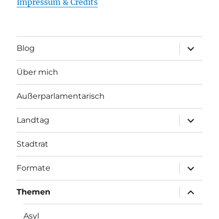
Impressum & Credits
Unterme
Blog
öffnen
Über mich
Außerparlamentarisch
Unterme
Landtag
öffnen
Stadtrat
Unterme
Formate
öffnen
Unterme
Themen
öffnen
Asyl