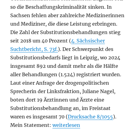
so die Beschaffungskriminalität sinken. In
Sachsen fehlen aber zahlreiche Medizinerinnen
und Mediziner, die diese Leistung erbringen.
Die Zahl der Substitutionsbehandlungen stieg
seit 2018 um 40 Prozent (
4. Sächsischer
Suchtbericht, S. 73f.
). Der Schwerpunkt des
Substitutionsbedarfs liegt in Leipzig, wo 2024
insgesamt 892 und damit mehr als die Hälfte
aller Behandlungen (1.524) registriert wurden.
Laut einer Anfrage der drogenpolitischen
Sprecherin der Linksfraktion, Juliane Nagel,
boten dort 19 Ärztinnen und Ärzte eine
Substitutionsbehandlung an, im Freistaat
waren es insgesamt 70 (
Drucksache 8/1055
).
„Substitutionsversorgung in Sachs
Mein Statement:
weiterlesen