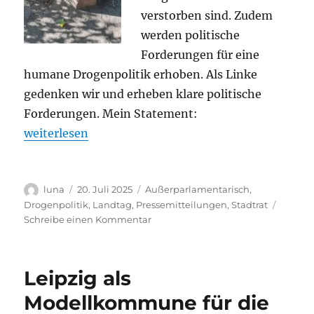
verstorben sind. Zudem
werden politische
Forderungen für eine
humane Drogenpolitik erhoben. Als Linke
gedenken wir und erheben klare politische
Forderungen. Mein Statement:
„Gedenktag für verstorbene Drogengebrauchende: W
weiterlesen
Autor
Veröffentlicht
Kategorien
luna
20. Juli 2025
Außerparlamentarisch
,
am
Drogenpolitik
,
Landtag
,
Pressemitteilungen
,
Stadtrat
zu
Schreibe einen Kommentar
Gedenktag
für
verstorbene
Leipzig als
Drogengebrauchende:
Weiter
Modellkommune für die
für