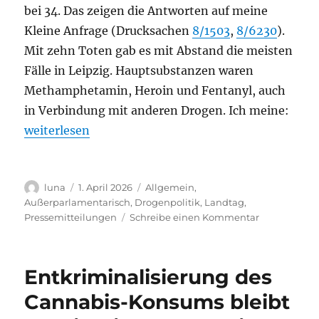
bei 34. Das zeigen die Antworten auf meine
Kleine Anfrage (Drucksachen
8/1503
,
8/6230
).
Mit zehn Toten gab es mit Abstand die meisten
Fälle in Leipzig. Hauptsubstanzen waren
Methamphetamin, Heroin und Fentanyl, auch
in Verbindung mit anderen Drogen. Ich meine:
„Weiter viele Drogentote – Drogenkonsumraum in L
weiterlesen
Autor
Veröffentlicht
Kategorien
luna
1. April 2026
Allgemein
,
am
Außerparlamentarisch
,
Drogenpolitik
,
Landtag
,
zu
Pressemitteilungen
Schreibe einen Kommentar
Weiter
viele
Drogentote
Entkriminalisierung des
–
Drogenkon
Cannabis-Konsums bleibt
in