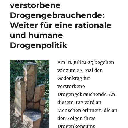
bleibt
verstorbene
der
Drogengebrauchende:
richtige
Weg:
Weiter für eine rationale
Keine
Kürzungen
und humane
bei
Drogenpolitik
der
Prävention!
Am 21. Juli 2025 begehen
wir zum 27. Mal den
Gedenktag für
verstorbene
Drogengebrauchende. An
diesem Tag wird an
Menschen erinnert, die an
den Folgen ihres
Drogenkonsums