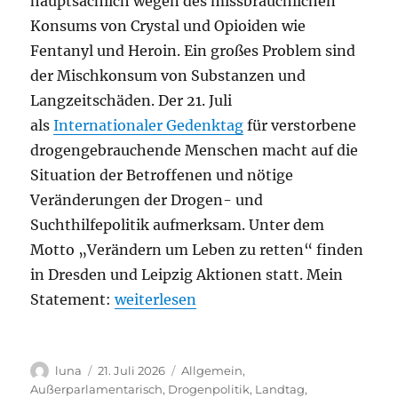
hauptsächlich wegen des missbräuchlichen
Konsums von Crystal und Opioiden wie
Fentanyl und Heroin. Ein großes Problem sind
der Mischkonsum von Substanzen und
Langzeitschäden. Der 21. Juli
als
Internationaler Gedenktag
für verstorbene
drogengebrauchende Menschen macht auf die
Situation der Betroffenen und nötige
Veränderungen der Drogen- und
Suchthilfepolitik aufmerksam. Unter dem
Motto „Verändern um Leben zu retten“ finden
in Dresden und Leipzig Aktionen statt. Mein
„Wirksam gegen Abhängigkeitserkranku
Statement:
weiterlesen
Autor
Veröffentlicht
Kategorien
luna
21. Juli 2026
Allgemein
,
am
Außerparlamentarisch
,
Drogenpolitik
,
Landtag
,