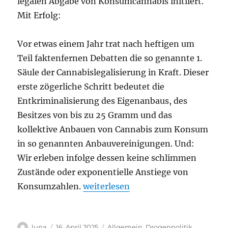
legalen Abgabe von Konsumcannabis initiiert.
Mit Erfolg:
Vor etwas einem Jahr trat nach heftigen um
Teil faktenfernen Debatten die so genannte 1.
Säule der Cannabislegalisierung in Kraft. Dieser
erste zögerliche Schritt bedeutet die
Entkriminalisierung des Eigenanbaus, des
Besitzes von bis zu 25 Gramm und das
kollektive Anbauen von Cannabis zum Konsum
in so genannten Anbauvereinigungen. Und:
Wir erleben infolge dessen keine schlimmen
Zustände oder exponentielle Anstiege von
„Leipzig als Modellkommune für d
Konsumzahlen.
weiterlesen
Autor
Veröffentlicht
Kategorien
luna
16. April 2025
Allgemein
,
Drogenpolitik
,