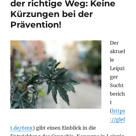
der richtige Weg: Keine
Leipzig
und
Kürzungen bei der
Substitution
in
Prävention!
den
Landkreisen
auf
Der
den
aktuel
Weg
bringen!
le
Leipzi
ger
Sucht
berich
t
(
https
://glef
t.de/6mx
) gibt einen Einblick in die