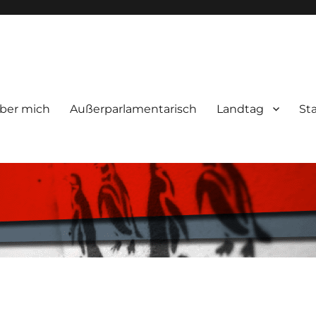
ber mich
Außerparlamentarisch
Landtag
St