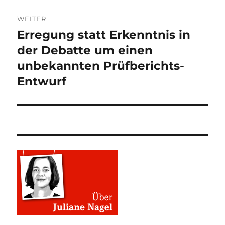
WEITER
Erregung statt Erkenntnis in
Nächster
Beitrag:
der Debatte um einen
unbekannten Prüfberichts-
Entwurf