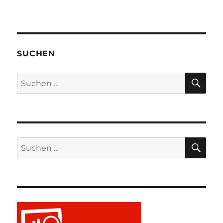
SUCHEN
SU
Suchen
nach:
SU
Suchen
nach: