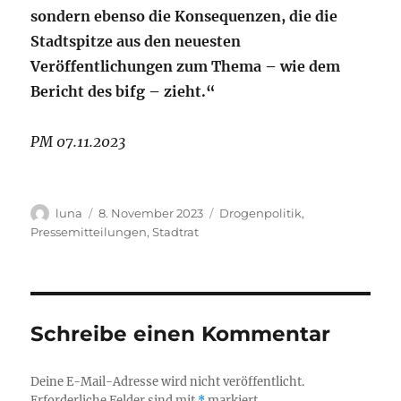
sondern ebenso die Konsequenzen, die die
Stadtspitze aus den neuesten
Veröffentlichungen zum Thema
– wie dem
Bericht des bifg – zieht.“
PM 07.11.2023
Autor
Veröffentlicht
Kategorien
luna
8. November 2023
Drogenpolitik
,
am
Pressemitteilungen
,
Stadtrat
Schreibe einen Kommentar
Deine E-Mail-Adresse wird nicht veröffentlicht.
Erforderliche Felder sind mit
*
markiert