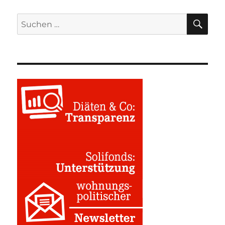
SU
Suchen
nach: