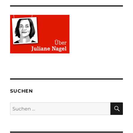
SUCHEN
SU
Suchen
nach: