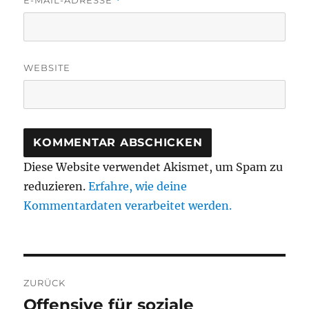
*
WEBSITE
Diese Website verwendet Akismet, um Spam zu
reduzieren.
Erfahre, wie deine
Kommentardaten verarbeitet werden.
Beitragsnavigation
ZURÜCK
Offensive für soziale
Vorheriger