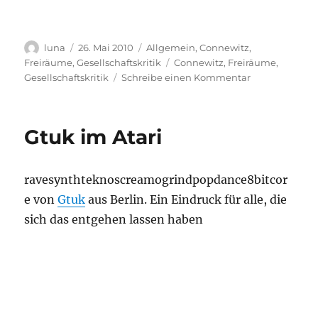
Autor
Veröffentlicht
Kategorien
luna
26. Mai 2010
Allgemein
,
Connewitz
,
am
Schlagwörter
Freiräume
,
Gesellschaftskritik
Connewitz
,
Freiräume
,
zu
Gesellschaftskritik
Schreibe einen Kommentar
Rock!
am!
Kreuz!
Gtuk im Atari
2010!!!
ravesynthteknoscreamogrindpopdance8bitcor
e von
Gtuk
aus Berlin. Ein Eindruck für alle, die
sich das entgehen lassen haben