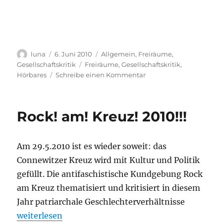
Autor
Veröffentlicht
Kategorien
luna
6. Juni 2010
Allgemein
,
Freiräume
,
am
Schlagwörter
Gesellschaftskritik
Freiräume
,
Gesellschaftskritik
,
zu
Hörbares
Schreibe einen Kommentar
Unser
Spass
sieht
Rock! am! Kreuz! 2010!!!
anders
aus!
Am 29.5.2010 ist es wieder soweit: das
Connewitzer Kreuz wird mit Kultur und Politik
gefüllt. Die antifaschistische Kundgebung Rock
am Kreuz thematisiert und kritisiert in diesem
Jahr patriarchale Geschlechterverhältnisse
„Rock! am! Kreuz! 2010!!!“
weiterlesen