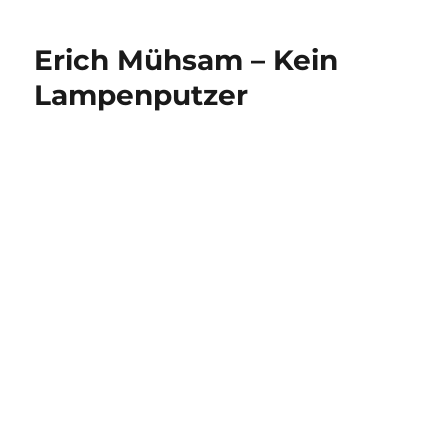
im
Atari
Erich Mühsam – Kein
Lampenputzer