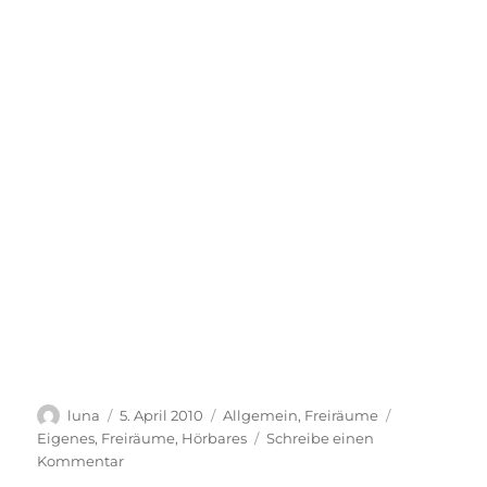
Autor
Veröffentlicht
Kategorien
Schlagwörte
luna
5. April 2010
Allgemein
,
Freiräume
am
Eigenes
,
Freiräume
,
Hörbares
Schreibe einen
zu
Kommentar
Gtuk