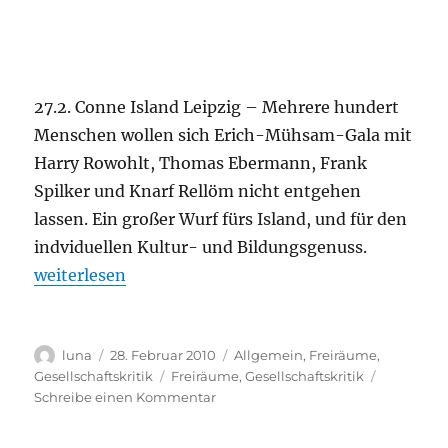
27.2. Conne Island Leipzig – Mehrere hundert
Menschen wollen sich Erich-Mühsam-Gala mit
Harry Rowohlt, Thomas Ebermann, Frank
Spilker und Knarf Rellöm nicht entgehen
lassen. Ein großer Wurf fürs Island, und für den
indviduellen Kultur- und Bildungsgenuss.
„Erich Mühsam – Kein Lampenputzer“
weiterlesen
Autor
Veröffentlicht
Kategorien
luna
28. Februar 2010
Allgemein
,
Freiräume
,
am
Schlagwörter
Gesellschaftskritik
Freiräume
,
Gesellschaftskritik
zu
Schreibe einen Kommentar
Erich
Mühsam