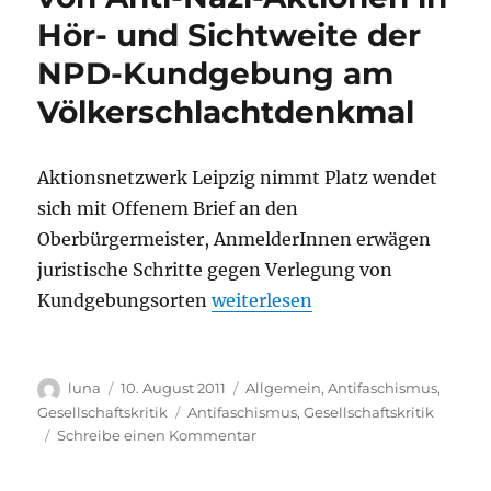
Nazi-
Hör- und Sichtweite der
Aktionen
am
NPD-Kundgebung am
20.8.
in
Völkerschlachtdenkmal
Leipzig
Aktionsnetzwerk Leipzig nimmt Platz wendet
sich mit Offenem Brief an den
Oberbürgermeister, AnmelderInnen erwägen
juristische Schritte gegen Verlegung von
„Kritik an Behinderung von An
Kundgebungsorten
weiterlesen
Autor
Veröffentlicht
Kategorien
luna
10. August 2011
Allgemein
,
Antifaschismus
,
am
Schlagwörter
Gesellschaftskritik
Antifaschismus
,
Gesellschaftskritik
zu
Schreibe einen Kommentar
Kritik
an