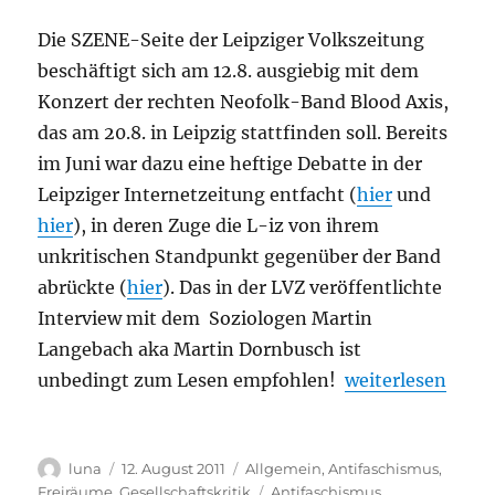
Die SZENE-Seite der Leipziger Volkszeitung
beschäftigt sich am 12.8. ausgiebig mit dem
Konzert der rechten Neofolk-Band Blood Axis,
das am 20.8. in Leipzig stattfinden soll. Bereits
im Juni war dazu eine heftige Debatte in der
Leipziger Internetzeitung entfacht (
hier
und
hier
), in deren Zuge die L-iz von ihrem
unkritischen Standpunkt gegenüber der Band
abrückte (
hier
). Das in der LVZ veröffentlichte
Interview mit dem Soziologen Martin
Langebach aka Martin Dornbusch ist
„Blood Axis: Im 
unbedingt zum Lesen empfohlen!
weiterlesen
Autor
Veröffentlicht
Kategorien
luna
12. August 2011
Allgemein
,
Antifaschismus
,
am
Schlagwörter
Freiräume
,
Gesellschaftskritik
Antifaschismus
,