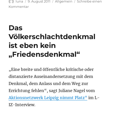
Autor
Veröffentlicht
Kategorien
luna
9. August 2011
Allgemein
Schreibe einen
am
zu
Kommentar
Gruppe
Gedenkmarsch
Leipzig
Das
zeigt
sich
Völkerschlachtdenkmal
entsetzt
ist eben kein
über
Schändung
„Friedensdenkmal“
des
Erinnerungsortes
Flößberg
„Eine breite und öffentliche kritische oder
distanzierte Auseinandersetzung mit dem
Denkmal, dem Anlass und dem Weg zur
Errichtung fehlen“, sagt Juliane Nagel vom
Aktionsnetzwerk Leipzig nimmt Platz“
im L-
IZ-Interview.