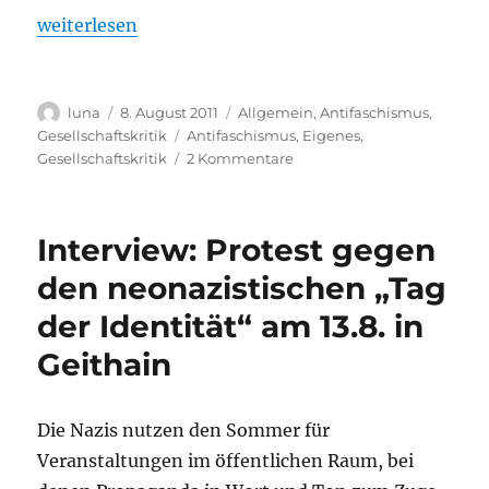
„Das Völkerschlachtdenkmal ist eben kein „Fried
weiterlesen
Autor
Veröffentlicht
Kategorien
luna
8. August 2011
Allgemein
,
Antifaschismus
,
am
Schlagwörter
Gesellschaftskritik
Antifaschismus
,
Eigenes
,
zu
Gesellschaftskritik
2 Kommentare
Das
Völkerschlachtdenkmal
ist
Interview: Protest gegen
eben
kein
den neonazistischen „Tag
„Friedensdenkmal“
der Identität“ am 13.8. in
Geithain
Die Nazis nutzen den Sommer für
Veranstaltungen im öffentlichen Raum, bei