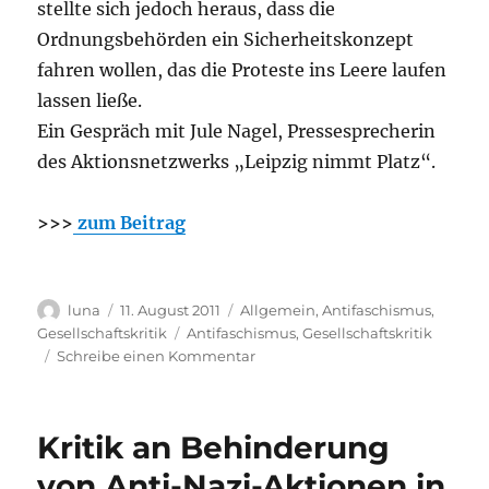
stellte sich jedoch heraus, dass die
Ordnungsbehörden ein Sicherheitskonzept
fahren wollen, das die Proteste ins Leere laufen
lassen ließe.
Ein Gespräch mit Jule Nagel, Pressesprecherin
des Aktionsnetzwerks „Leipzig nimmt Platz“.
>>>
zum Beitrag
Autor
Veröffentlicht
Kategorien
luna
11. August 2011
Allgemein
,
Antifaschismus
,
am
Schlagwörter
Gesellschaftskritik
Antifaschismus
,
Gesellschaftskritik
zu
Schreibe einen Kommentar
Interview
zur
Behinderung
Kritik an Behinderung
von
Anti-
von Anti-Nazi-Aktionen in