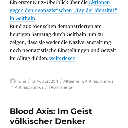
Ein erster Kurz-Überblick über die
Aktionen
gegen den neonazistischen „Tag der Identität“
in Geithain
:
Rund 200 Menschen demonstrierten am
heutigen Samstag durch Geithain, um zu
zeigen, dass sie weder die Naziveranstaltung
noch neonazistische Einstellungen und Gewalt
„Geithain: Proteste enden mit Naz
im Alltag dulden.
weiterlesen
Autor
Veröffentlicht
Kategorien
luna
13. August 2011
Allgemein
,
Antifaschismus
am
Schlagwörter
zu
Antifaschismus
1 Kommentar
Geithain:
Proteste
enden
Blood Axis: Im Geist
mit
Nazi-
völkischer Denker
Übergriff