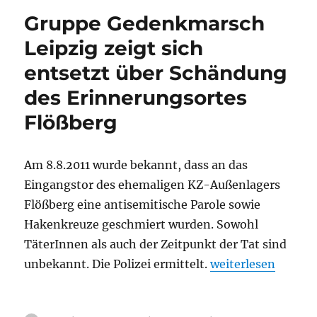
Behinderung
Gruppe Gedenkmarsch
von
Anti-
Leipzig zeigt sich
Nazi-
entsetzt über Schändung
Aktionen
in
des Erinnerungsortes
Hör-
und
Flößberg
Sichtweite
der
NPD-
Am 8.8.2011 wurde bekannt, dass an das
Kundgebung
Eingangstor des ehemaligen KZ-Außenlagers
am
Völkerschlachtdenkmal
Flößberg eine antisemitische Parole sowie
Hakenkreuze geschmiert wurden. Sowohl
TäterInnen als auch der Zeitpunkt der Tat sind
„Gruppe Gedenkmar
unbekannt. Die Polizei ermittelt.
weiterlesen