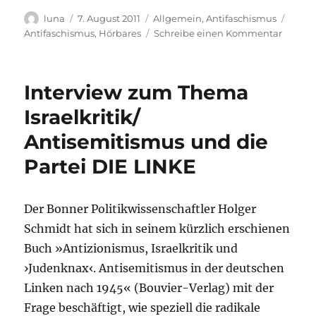
Autor
Veröffentlicht
Kategorien
Schla
luna
7. August 2011
Allgemein
,
Antifaschismus
am
zu
Antifaschismus
,
Hörbares
Schreibe einen Kommentar
Intervi
Protest
gegen
Interview zum Thema
den
neonaz
Israelkritik/
„Tag
Antisemitismus und die
der
Identit
Partei DIE LINKE
am
13.8.
in
Der Bonner Politikwissenschaftler Holger
Geitha
Schmidt hat sich in seinem kürzlich erschienen
Buch »Antizionismus, Israelkritik und
›Judenknax‹. Antisemitismus in der deutschen
Linken nach 1945« (Bouvier-Verlag) mit der
Frage beschäftigt, wie speziell die radikale