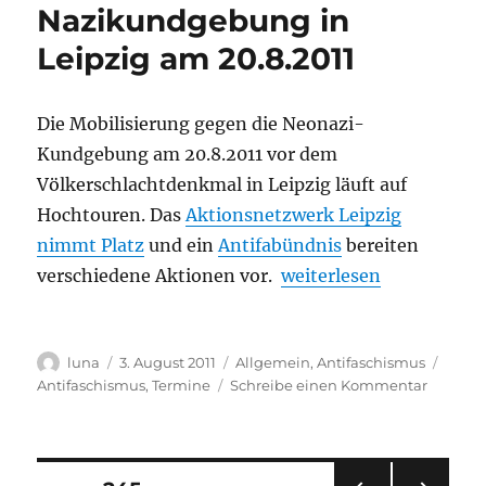
Nazikundgebung in
die
Partei
Leipzig am 20.8.2011
DIE
LINKE
Die Mobilisierung gegen die Neonazi-
Kundgebung am 20.8.2011 vor dem
Völkerschlachtdenkmal in Leipzig läuft auf
Hochtouren. Das
Aktionsnetzwerk Leipzig
nimmt Platz
und ein
Antifabündnis
bereiten
„News zu den Protesten
verschiedene Aktionen vor.
weiterlesen
Autor
Veröffentlicht
Kategorien
Schla
luna
3. August 2011
Allgemein
,
Antifaschismus
am
zu
Antifaschismus
,
Termine
Schreibe einen Kommentar
News
zu
den
Protest