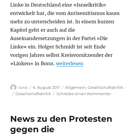
Linke in Deutschland eine »Israelkritik«
entwickelt hat, die vom Antisemitismus kaum
mehr zu unterscheiden ist. In einem kurzen
Kapitel geht er auch auf die
Auseinandersetzungen in der Partei »Die
Linke« ein. Holger Schmidt ist seit Ende
vorigen Jahres selbst Kreisvorsitzender der
„Interview zum Thema Israelkrit
»Linken« in Bonn.
weiterlesen
Autor
Veröffentlicht
Kategorien
luna
6. August 2011
Allgemein
,
Gesellschaftskritik
am
Schlagwörter
zu
Gesellschaftskritik
Schreibe einen Kommentar
Interview
zum
Thema
News zu den Protesten
Israelkritik/
Antisemiti
gegen die
und