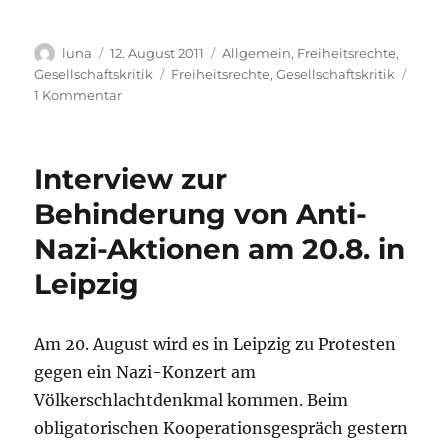
Autor
Veröffentlicht
Kategorien
luna
12. August 2011
Allgemein
,
Freiheitsrechte
,
am
Schlagwörter
Gesellschaftskritik
Freiheitsrechte
,
Gesellschaftskritik
zu
1 Kommentar
Dokumentiert:
Statement
zu
Interview zur
Hausdurchsuchung
in
Behinderung von Anti-
Jena
Nazi-Aktionen am 20.8. in
Leipzig
Am 20. August wird es in Leipzig zu Protesten
gegen ein Nazi-Konzert am
Völkerschlachtdenkmal kommen. Beim
obligatorischen Kooperationsgespräch gestern