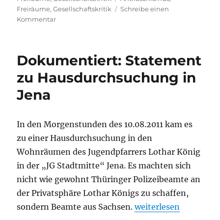
Freiräume
,
Gesellschaftskritik
Schreibe einen
zu
Kommentar
Blood
Axis:
Im
Dokumentiert: Statement
Geist
völkischer
zu Hausdurchsuchung in
Denker
Jena
In den Morgenstunden des 10.08.2011 kam es
zu einer Hausdurchsuchung in den
Wohnräumen des Jugendpfarrers Lothar König
in der „JG Stadtmitte“ Jena. Es machten sich
nicht wie gewohnt Thüringer Polizeibeamte an
der Privatsphäre Lothar Königs zu schaffen,
„Dokumentiert: Stat
sondern Beamte aus Sachsen.
weiterlesen