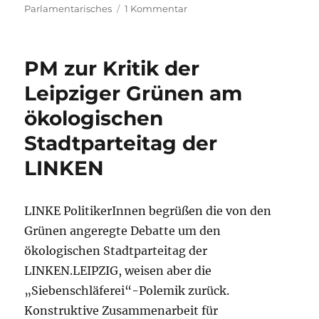
zu
Parlamentarisches
1 Kommentar
Gegen
Einschnitte
im
PM zur Kritik der
Jugendhilfebereich
–
Leipziger Grünen am
Landesregierung
ökologischen
und
Stadt
Stadtparteitag der
Leipzig
sind
LINKEN
in
der
Pflicht
LINKE PolitikerInnen begrüßen die von den
Grünen angeregte Debatte um den
ökologischen Stadtparteitag der
LINKEN.LEIPZIG, weisen aber die
„Siebenschläferei“-Polemik zurück.
Konstruktive Zusammenarbeit für