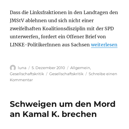
Dass die Linksfraktionen in den Landtagen den
JMStV ablehnen und sich nicht einer
zweifelhaften Koalitionsdisziplin mit der SPD
unterwerfen, fordert ein Offener Brief von
„Offener Brief:
LINKE-PolitikerInnen aus Sachsen
weiterlesen
Autor
Veröffentlicht
Kategorien
luna
5. Dezember 2010
Allgemein
,
am
Schlagwörter
Gesellschaftskritik
Gesellschaftskritik
Schreibe einen
zu
Kommentar
Offener
Brief:
Jugendmedienschutz-
Schweigen um den Mord
Staatsvertrag
ablehnen!
an Kamal K. brechen