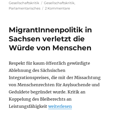
am
Schlagwörter
Gesellschaftskritik
Gesellschaftskritik
,
zu
Parlamentarisches
2 Kommentare
Nur
3000
Menschen
MigrantInnenpolitik in
gegen
Sozialkürzungen
Sachsen verletzt die
Würde von Menschen
Respekt für kaum öffentlich gewürdigte
Ablehnung des Sächsischen
Integrationspreises, die mit der Missachtung
von Menschenrechten für Asylsuchende und
Geduldete begründet wurde. Kritik an
Koppelung des Bleiberechts an
„MigrantInnenpolitik in Sachse
Leistungsfähigkeit
weiterlesen