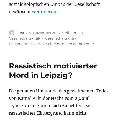
sozialökologischen Umbau der Gesellschaft
„PM zur Kritik der Leipziger Grünen am
erwünscht
weiterlesen
Autor
Veröffentlicht
Kategorien
luna
4. November 2010
Allgemein
,
am
Schlagwörter
Gesellschaftskritik
Gesellschaftskritik
,
zu
Parlamentarisches
Schreibe einen Kommentar
PM
zur
Kritik
Rassistisch motivierter
der
Leipziger
Mord in Leipzig?
Grünen
am
ökologischen
Die genauen Umstände des gewaltsamen Todes
Stadtparteita
von Kamal K. in der Nacht vom 23. auf
der
LINKEN
24.10.2010 beginnen sich zu lichten. Ein
rassistischer Hintergrund kann nicht