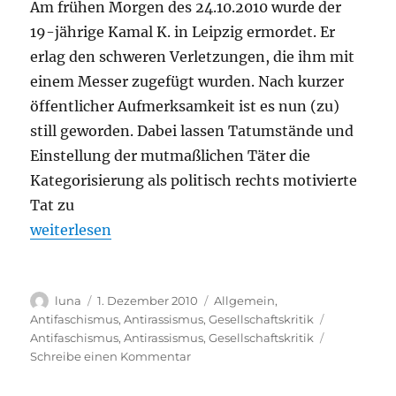
Am frühen Morgen des 24.10.2010 wurde der
19-jährige Kamal K. in Leipzig ermordet. Er
erlag den schweren Verletzungen, die ihm mit
einem Messer zugefügt wurden. Nach kurzer
öffentlicher Aufmerksamkeit ist es nun (zu)
still geworden. Dabei lassen Tatumstände und
Einstellung der mutmaßlichen Täter die
Kategorisierung als politisch rechts motivierte
Tat zu
„Schweigen um den Mord an Kamal K. brechen“
weiterlesen
Autor
Veröffentlicht
Kategorien
luna
1. Dezember 2010
Allgemein
,
am
Schlagwört
Antifaschismus
,
Antirassismus
,
Gesellschaftskritik
Antifaschismus
,
Antirassismus
,
Gesellschaftskritik
zu
Schreibe einen Kommentar
Schweigen
um