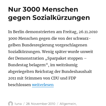
den
Nur 3000 Menschen
Mord
an
gegen Sozialkürzungen
Kamal
K.
brechen
In Berlin demonstrierten am Freitag, 26.11.2010
3000 Menschen gegen die von der schwarz-
gelben Bundesregierung vorgeschlagenen
Sozialkürzungen. Wenig später wurde unweit
der Demonstration „Sparpaket stoppen –
Bundestag belagern“, im weiträumig
abgeriegelten Reichstag der Bundeshaushalt
2011 mit Stimmen von CDU und FDP
„Nur 3000 Menschen gegen Sozialkür
beschlossen
weiterlesen
Autor
Veröffentlicht
Kategorien
luna
28. November 2010
Allgemein
,