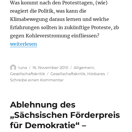
Was kommt nach den Protesttagen, (wie)
reagiert die Politik, was kann die
Klimabewegung daraus lernen und welche
Erfahrungen sollten in zukünftige Proteste, zb
gegen Kohleverstromung einfliessen?
„Castor, und dann?“
weiterlesen
Autor
Veröffentlicht
Kategorien
luna
16. November 2010
Allgemein
,
am
Schlagwörter
Gesellschaftskritik
Gesellschaftskritik
,
Hörbares
zu
Schreibe einen Kommentar
Castor,
und
dann?
Ablehnung des
„Sächsischen Förderpreis
für Demokratie“ –