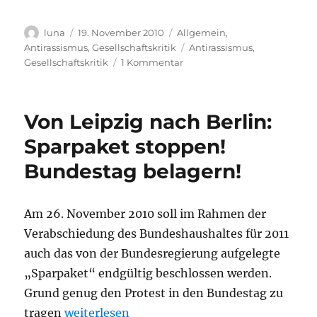
Autor
Veröffentlicht
Kategorien
luna
19. November 2010
Allgemein
,
am
Schlagwörter
Antirassismus
,
Gesellschaftskritik
Antirassismus
,
zu
Gesellschaftskritik
1 Kommentar
MigrantInnenpolitik
in
Sachsen
Von Leipzig nach Berlin:
verletzt
die
Sparpaket stoppen!
Würde
Bundestag belagern!
von
Menschen
Am 26. November 2010 soll im Rahmen der
Verabschiedung des Bundeshaushaltes für 2011
auch das von der Bundesregierung aufgelegte
„Sparpaket“ endgültig beschlossen werden.
Grund genug den Protest in den Bundestag zu
„Von Leipzig nach Berlin: Sparpaket stoppe
tragen
weiterlesen