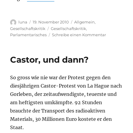
Autor
Veröffentlicht
Kategorien
luna
19. November 2010
Allgemein
,
am
Schlagwörter
Gesellschaftskritik
Gesellschaftskritik
,
zu
Parlamentarisches
Schreibe einen Kommentar
Von
Leipzig
nach
Castor, und dann?
Berlin:
Sparpaket
stoppen!
So gross wie nie war der Protest gegen den
Bundestag
belagern!
diesjährigen Castor-Protest von La Hague nach
Gorleben, der zeitaufwendigste, teuerste und
am heftigsten umkämpfte. 92 Stunden
brauchte der Transport des radioaktiven
Materials, 30 Millionen Euro kostete er den
Staat.