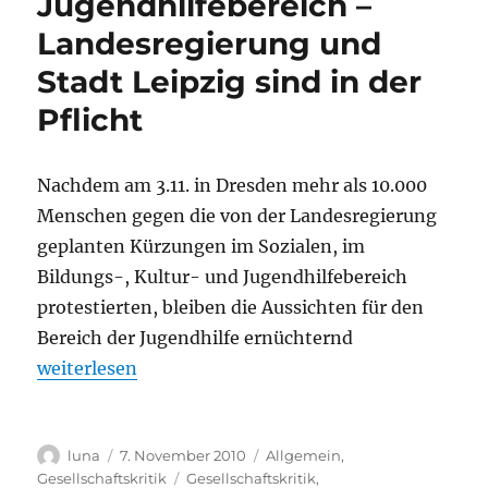
Jugendhilfebereich –
Demokratie“
Landesregierung und
–
Respekt
Stadt Leipzig sind in der
für
die
Pflicht
Entscheidung
von
Akubiz
Nachdem am 3.11. in Dresden mehr als 10.000
Menschen gegen die von der Landesregierung
geplanten Kürzungen im Sozialen, im
Bildungs-, Kultur- und Jugendhilfebereich
protestierten, bleiben die Aussichten für den
Bereich der Jugendhilfe ernüchternd
„Gegen Einschnitte im Jugendhilfebereich – Landesr
weiterlesen
Autor
Veröffentlicht
Kategorien
luna
7. November 2010
Allgemein
,
am
Schlagwörter
Gesellschaftskritik
Gesellschaftskritik
,