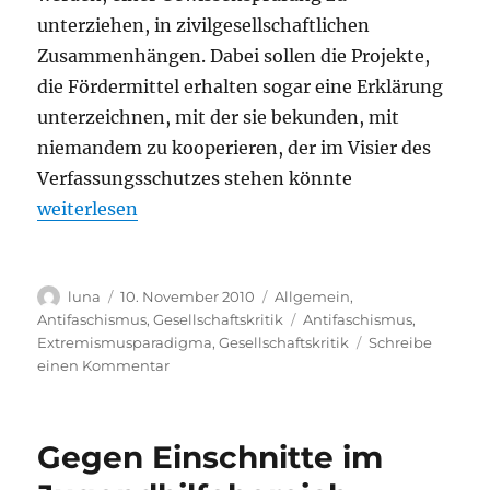
unterziehen, in zivilgesellschaftlichen
Zusammenhängen. Dabei sollen die Projekte,
die Fördermittel erhalten sogar eine Erklärung
unterzeichnen, mit der sie bekunden, mit
niemandem zu kooperieren, der im Visier des
Verfassungsschutzes stehen könnte
„Ablehnung des „Sächsischen Förderpreis für Demok
weiterlesen
Autor
Veröffentlicht
Kategorien
luna
10. November 2010
Allgemein
,
am
Schlagwörter
Antifaschismus
,
Gesellschaftskritik
Antifaschismus
,
Extremismusparadigma
,
Gesellschaftskritik
Schreibe
zu
einen Kommentar
Ablehnung
des
„Sächsischen
Gegen Einschnitte im
Förderpreis
für