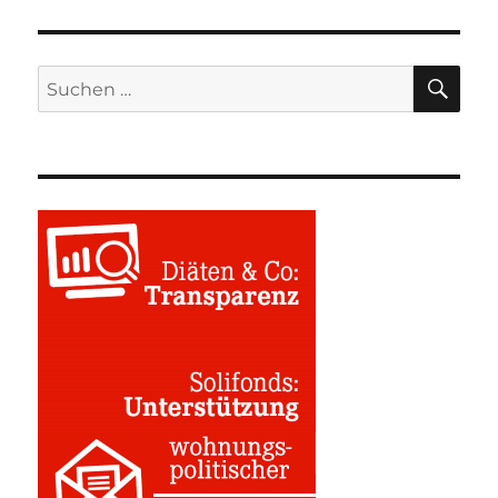
SU
Suchen
nach: