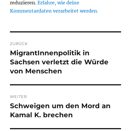
reduzieren.
Erfahre, wie deine
Kommentardaten verarbeitet werden.
Beitragsnavigation
ZURÜCK
MigrantInnenpolitik in
Vorheriger
Beitrag:
Sachsen verletzt die Würde
von Menschen
WEITER
Schweigen um den Mord an
Nächster
Beitrag:
Kamal K. brechen