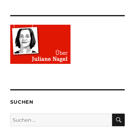
SUCHEN
SU
Suchen
nach: