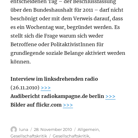
entscheidenen Tag – der Beschlussfassung
über den Bundeshaushalt für 2011 – darf nicht
beschönigt oder mit dem Verweis darauf, dass
es ein Wochentag war, begründet werden. Es
stellt sich die Frage warum sich weder
Betroffene oder PolitaktivistInnen für
grundlegende soziale Belange aktiviert werden
können.
Interview im linksdrehenden radio
(26.11.2010)
>>>
Audibericht radiokampagne.de berlin
>>>
Bilder auf flickr.com
>>>
Autor
Veröffentlicht
Kategorien
luna
28. November 2010
Allgemein
,
am
Schlagwörter
Gesellschaftskritik
Gesellschaftskritik
,