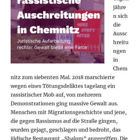
jähre
n sich
die
Aussc
hreitu
ngen
in
Chem
nitz zum siebenten Mal. 2018 marschierte
wegen eines Tötungsdeliktes tagelang ein
rassistischer Mob auf, von mehreren
Demonstrationen ging massive Gewalt aus.
Menschen mit Migrationsgeschichte und jene,
die gegen Rassismus auf die Straße gingen,
wurden gejagt, geschlagen und bedroht, das
jüdische Restaurant „Shalom“ angegriffen. Die