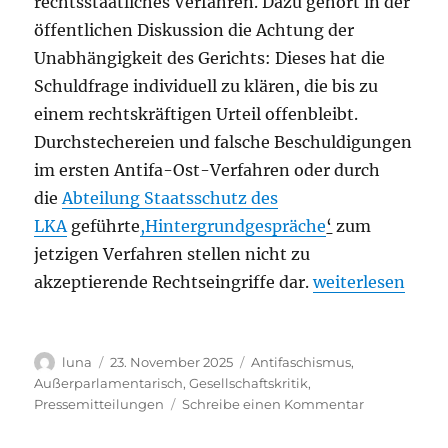
rechtsstaatliches Verfahren. Dazu gehört in der
öffentlichen Diskussion die Achtung der
Unabhängigkeit des Gerichts: Dieses hat die
Schuldfrage individuell zu klären, die bis zu
einem rechtskräftigen Urteil offenbleibt.
Durchstechereien und falsche Beschuldigungen
im ersten Antifa-Ost-Verfahren oder durch
die
Abteilung Staatsschutz des
LKA
geführte
,Hintergrundgespräche
‘
zum
jetzigen Verfahren stellen nicht zu
„Was jetzt zählt,
akzeptierende Rechtseingriffe dar.
weiterlesen
Autor
Veröffentlicht
Kategorien
luna
23. November 2025
Antifaschismus
,
am
Außerparlamentarisch
,
Gesellschaftskritik
,
zu
Pressemitteilungen
Schreibe einen Kommentar
Was
jetzt