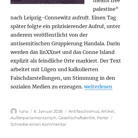
means free
palestine“
nach Leipzig-Connewitz aufruft. Einen Tag
später folgte ein präzisierender Aufruf, unter
anderem veröffentlicht von der
antisemitischen Gruppierung Handala. Darin
werden das linXXnet und das Conne Island
explizit als feindliche Orte markiert. Der Text
arbeitet mit Lügen und kalkulierten
Falschdarstellungen, um Stimmung in den
„Stellungnahme des l
sozialen Medien zu erzeugen.
weiterlesen
Autor
Veröffentlicht
Kategorien
luna
6. Januar 2026
Antifaschismus
,
Artikel
,
am
Außerparlamentarisch
,
Gesellschaftskritik
,
Partei
zu
Schreibe einen Kommentar
Stellungnahme
des