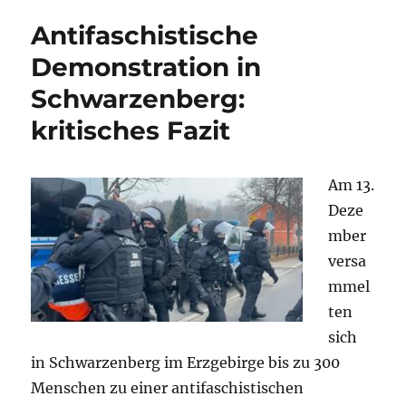
linXXnet
Antifaschistische
zur
Mobilisierung
Demonstration in
am
Schwarzenberg:
17.
Januar
kritisches Fazit
in
Leipzig-
Connewitz
Am 13.
Deze
mber
versa
mmel
ten
sich
in Schwarzenberg im Erzgebirge bis zu 300
Menschen zu einer antifaschistischen