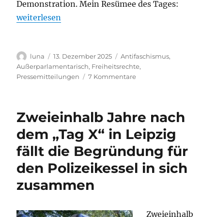
Demonstration. Mein Resümee des Tages:
„Antifaschistische Demonstration in Schwarzenberg:
weiterlesen
Autor
Veröffentlicht
Kategorien
luna
13. Dezember 2025
Antifaschismus
,
am
Außerparlamentarisch
,
Freiheitsrechte
,
zu
Pressemitteilungen
7 Kommentare
Antifaschistische
Demonstration
in
Zweieinhalb Jahre nach
Schwarzenberg:
kritisches
dem „Tag X“ in Leipzig
Fazit
fällt die Begründung für
den Polizeikessel in sich
zusammen
Zweieinhalb