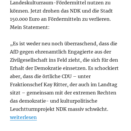
Landeskulturraum-Fördermittel nutzen zu
können. Jetzt drohen das NDK und die Stadt
150.000 Euro an Fördermitteln zu verlieren.
Mein Statement:
„Es ist weder neu noch überraschend, dass die
AfD gegen ehrenamtlich Engagierte aus der
Zivilgesellschaft ins Feld zieht, die sich für den
Erhalt der Demokratie einsetzen. Es schockiert
aber, dass die örtliche CDU – unter
Fraktionschef Kay Ritter, der auch im Landtag
sitzt – gemeinsam mit der extremen Rechten
das demokratie- und kulturpolitische
Leuchtturmprojekt NDK massiv schwächt.
„CDU arbeitet in Wurzen mit der AfD gegen die demo
weiterlesen