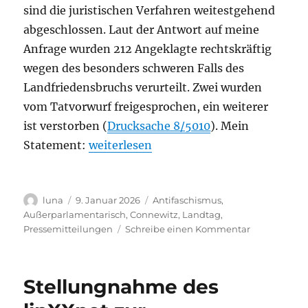
sind die juristischen Verfahren weitestgehend
abgeschlossen. Laut der Antwort auf meine
Anfrage wurden 212 Angeklagte rechtskräftig
wegen des besonders schweren Falls des
Landfriedensbruchs verurteilt. Zwei wurden
vom Tatvorwurf freigesprochen, ein weiterer
ist verstorben (
Drucksache 8/5010
). Mein
„Zehn Jahre nach dem Neonazi-Angriff 
Statement:
weiterlesen
Autor
Veröffentlicht
Kategorien
luna
9. Januar 2026
Antifaschismus
,
am
Außerparlamentarisch
,
Connewitz
,
Landtag
,
zu
Pressemitteilungen
Schreibe einen Kommentar
Zehn
Jahre
nach
Stellungnahme des
dem
Neonazi-