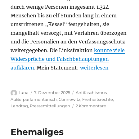
durch wenige Personen insgesamt 1.324
Menschen bis zu elf Stunden lang in einem
umstrittenen „Kessel“ festgehalten, sie
mangelhaft versorgt, mit Verfahren überzogen
und die Personalien an den Verfassungsschutz
weitergegeben. Die Linksfraktion
konnte viele
Widersprüche und Falschbehauptungen
„Zweieinhalb Jahre nach
aufklären
. Mein Statement:
weiterlesen
Autor
Veröffentlicht
Kategorien
luna
7. Dezember 2025
Antifaschismus
,
am
Außerparlamentarisch
,
Connewitz
,
Freiheitsrechte
,
zu
Landtag
,
Pressemitteilungen
2 Kommentare
Zweieinhalb
Jahre
nach
Ehemaliges
dem
„Tag