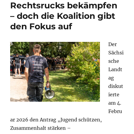
Rechtsrucks bekämpfen
– doch die Koalition gibt
den Fokus auf
Der
Sächsi
sche
Landt
ag
diskut
ierte
am 4.
Febru
ar 2026 den Antrag „Jugend schützen,
Zusammenhalt stärken –