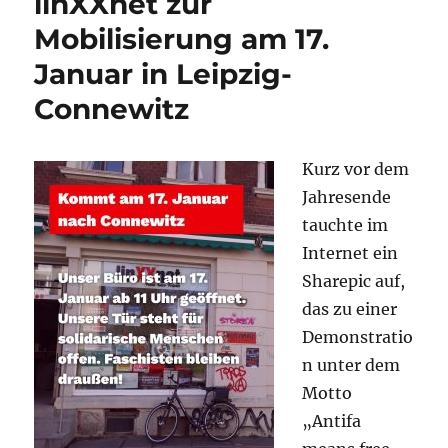
linXXnet zur
Angriff
Mobilisierung am 17.
in
Leipzig-
Januar in Leipzig-
Connewitz:
Juristische
Connewitz
Verfahren
weitestgehe
abgeschloss
Kurz vor dem
Aufarbeitun
Jahresende
Fehlanzeige
tauchte im
Internet ein
Sharepic auf,
das zu einer
Demonstratio
n unter dem
Motto
„Antifa