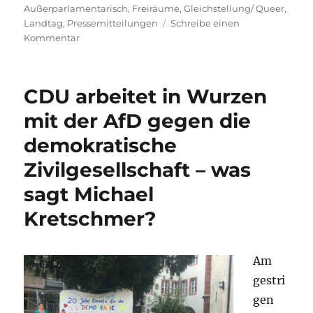
am
Außerparlamentarisch
,
Freiräume
,
Gleichstellung/ Queer
,
Landtag
,
Pressemitteilungen
Schreibe einen
zu
Kommentar
Die
CSDs
blühen
CDU arbeitet in Wurzen
weiter
auf,
mit der AfD gegen die
doch
demokratische
die
Bedrohungslage
Zivilgesellschaft – was
bleibt
–
sagt Michael
queeres
Kretschmer?
Leben
schützen
und
Netzwerke
Am
wie
gestri
vereinbart
gen
fördern!