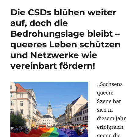
zählt,
Die CSDs blühen weiter
ist
ein
auf, doch die
faires,
Bedrohungslage bleibt –
rechtsstaatli
Verfahren
queeres Leben schützen
und Netzwerke wie
vereinbart fördern!
„Sachsens
queere
Szene hat
sich in
diesem Jahr
erfolgreich
gegen die