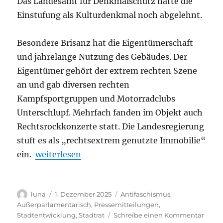
Das Landesamt für Denkmalschutz hatte die
Einstufung als Kulturdenkmal noch abgelehnt.
Besondere Brisanz hat die Eigentümerschaft
und jahrelange Nutzung des Gebäudes. Der
Eigentümer gehört der extrem rechten Szene
an und gab diversen rechten
Kampfsportgruppen und Motorradclubs
Unterschlupf. Mehrfach fanden im Objekt auch
Rechtsrockkonzerte statt. Die Landesregierung
stuft es als „rechtsextrem genutzte Immobilie“
„Ehemaliges Zwangsarbeiter-Lager im Leipzig
ein.
weiterlesen
Autor
Veröffentlicht
Kategorien
luna
1. Dezember 2025
Antifaschismus
,
am
Außerparlamentarisch
,
Pressemitteilungen
,
zu
Stadtentwicklung
,
Stadtrat
Schreibe einen Kommentar