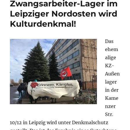
Zwangsarbeiter-Lager im
X“
Leipziger Nordosten wird
in
Leipzig
Kulturdenkmal!
fällt
die
Begründung
Das
für
den
ehem
Polizeikessel
alige
in
KZ-
sich
zusammen
Außen
lager
in der
Kame
nzer
Str.
10/12 in Leipzig wird unter Denkmalschutz