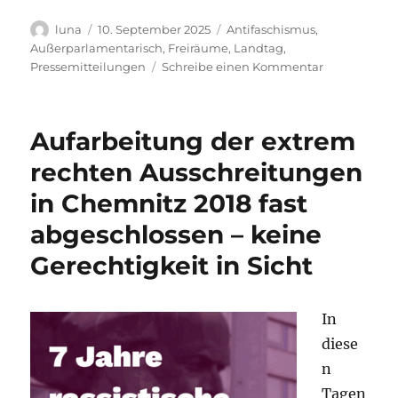
Autor
Veröffentlicht
Kategorien
luna
10. September 2025
Antifaschismus
,
am
Außerparlamentarisch
,
Freiräume
,
Landtag
,
zu
Pressemitteilungen
Schreibe einen Kommentar
CDU
arbeitet
in
Aufarbeitung der extrem
Wurzen
mit
rechten Ausschreitungen
der
in Chemnitz 2018 fast
AfD
gegen
abgeschlossen – keine
die
demokratisc
Gerechtigkeit in Sicht
Zivilgesellsc
–
was
In
sagt
diese
Michael
Kretschmer?
n
Tagen