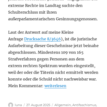
extreme Rechte im Landtag suchte den
Schulterschluss mit ihren
außerparlamentarischen Gesinnungsgenossen.
Laut der Antwort auf meine Kleine
Anfrage
Drucksache 8/3646
), ist die juristische
Aufarbeitung dieser Geschehnisse jetzt beinahe
abgeschlossen. Mindestens 109 von 165
Strafverfahren gegen Personen aus dem
extrem rechten Spektrum wurden eingestellt,
weil der oder die Täterin nicht ermittelt werden
konnte oder die Schuld nicht nachweisbar war.
„Aufarbeitung der extrem rechte
Mein Kommentar:
weiterlesen
Autor
Veröffentlicht
Kategorien
luna
27. August 2025
Allgemein
,
Antifaschismus
,