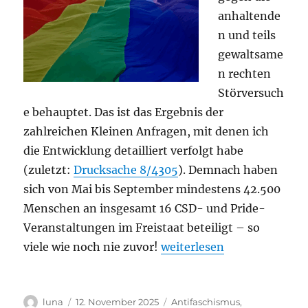
anhaltende
n und teils
gewaltsame
n rechten
Störversuch
e behauptet. Das ist das Ergebnis der
zahlreichen Kleinen Anfragen, mit denen ich
die Entwicklung detailliert verfolgt habe
(zuletzt:
Drucksache 8/4305
). Demnach haben
sich von Mai bis September mindestens 42.500
Menschen an insgesamt 16 CSD- und Pride-
Veranstaltungen im Freistaat beteiligt – so
„Die CSDs blühen weiter a
viele wie noch nie zuvor!
weiterlesen
Autor
Veröffentlicht
Kategorien
luna
12. November 2025
Antifaschismus
,