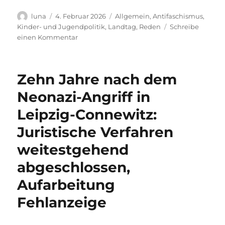
Autor
Veröffentlicht
Kategorien
luna
4. Februar 2026
Allgemein
,
Antifaschismus
,
am
Kinder- und Jugendpolitik
,
Landtag
,
Reden
Schreibe
zu
einen Kommentar
Jugend-
Rechtsruck
als
Zehn Jahre nach dem
Teil
des
Neonazi-Angriff in
gesellschaftlichen
Leipzig-Connewitz:
Rechtsrucks
bekämpfen
Juristische Verfahren
–
doch
weitestgehend
die
abgeschlossen,
Koalition
gibt
Aufarbeitung
den
Fokus
Fehlanzeige
auf