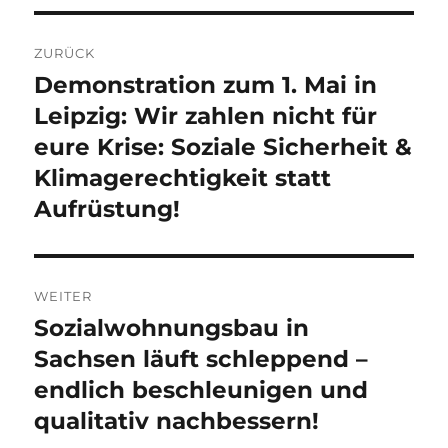
Beitragsnavigation
ZURÜCK
Demonstration zum 1. Mai in
Vorheriger
Beitrag:
Leipzig: Wir zahlen nicht für
eure Krise: Soziale Sicherheit &
Klimagerechtigkeit statt
Aufrüstung!
WEITER
Sozialwohnungsbau in
Nächster
Beitrag:
Sachsen läuft schleppend –
endlich beschleunigen und
qualitativ nachbessern!