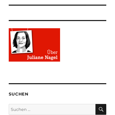
SUCHEN
SU
Suchen
nach: