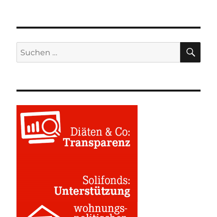
SU
Suchen
nach: