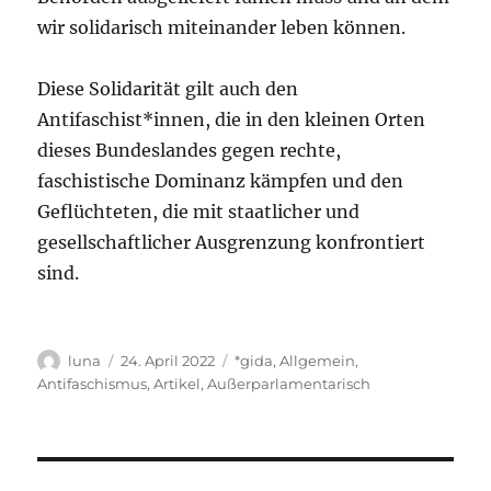
wir solidarisch miteinander leben können.
Diese Solidarität gilt auch den
Antifaschist*innen, die in den kleinen Orten
dieses Bundeslandes gegen rechte,
faschistische Dominanz kämpfen
und den
Geflüchteten, die mit staatlicher und
gesellschaftlicher Ausgrenzung konfrontiert
sind.
Autor
Veröffentlicht
Kategorien
luna
24. April 2022
*gida
,
Allgemein
,
am
Antifaschismus
,
Artikel
,
Außerparlamentarisch