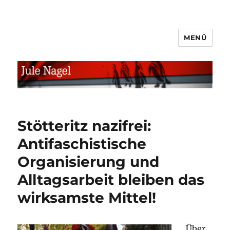
MENÜ
jule.linXXnet.de
Stötteritz nazifrei:
Antifaschistische
Organisierung und
Alltagsarbeit bleiben das
wirksamste Mittel!
Über