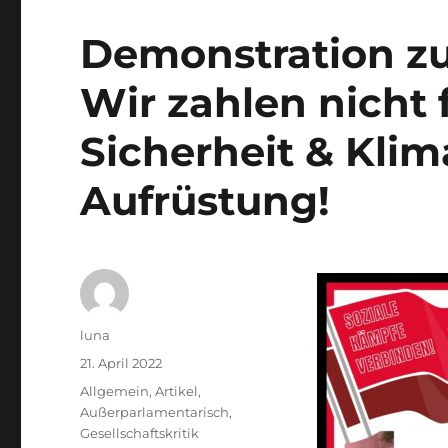
Demonstration zum
Wir zahlen nicht f
Sicherheit & Klim
Aufrüstung!
Autor
luna
Veröffentlicht
21. April 2022
am
Kategorien
Allgemein
,
Artikel
,
Außerparlamentarisch
,
Gesellschaftskritik