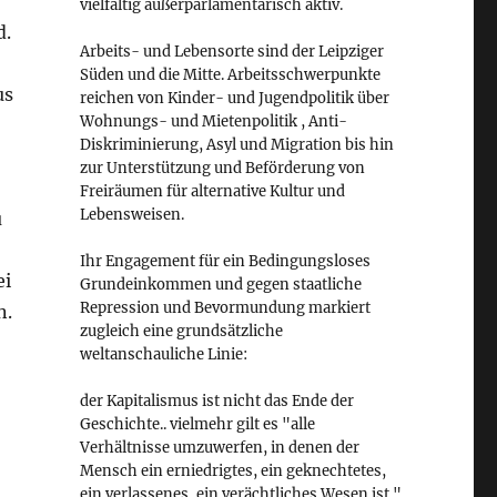
vielfältig außerparlamentarisch aktiv.
d.
Arbeits- und Lebensorte sind der Leipziger
Süden und die Mitte. Arbeitsschwerpunkte
us
reichen von Kinder- und Jugendpolitik über
Wohnungs- und Mietenpolitik , Anti-
Diskriminierung, Asyl und Migration bis hin
zur Unterstützung und Beförderung von
Freiräumen für alternative Kultur und
Lebensweisen.
u
Ihr Engagement für ein Bedingungsloses
ei
Grundeinkommen und gegen staatliche
Repression und Bevormundung markiert
n.
zugleich eine grundsätzliche
weltanschauliche Linie:
der Kapitalismus ist nicht das Ende der
Geschichte.. vielmehr gilt es "alle
Verhältnisse umzuwerfen, in denen der
Mensch ein erniedrigtes, ein geknechtetes,
ein verlassenes, ein verächtliches Wesen ist."