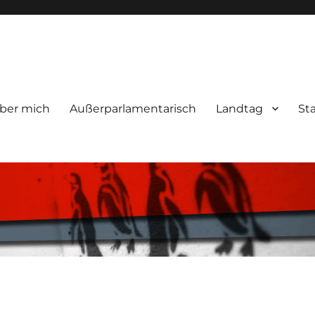
ber mich
Außerparlamentarisch
Landtag
St