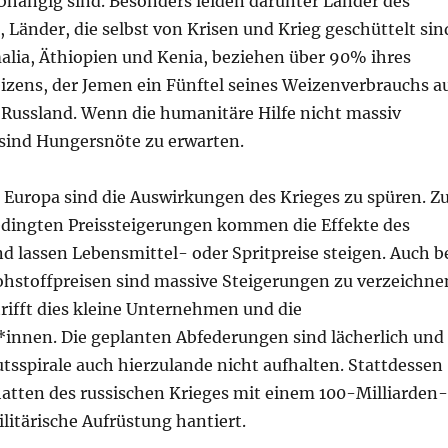
bhängig sind. Besonders leiden darunter Länder des
 Länder, die selbst von Krisen und Krieg geschüttelt sin
alia, Äthiopien und Kenia, beziehen über 90% ihres
izens, der Jemen ein Fünftel seines Weizenverbrauchs a
 Russland. Wenn die humanitäre Hilfe nicht massiv
 sind Hungersnöte zu erwarten.
 Europa sind die Auswirkungen des Krieges zu spüren. Z
edingten Preissteigerungen kommen die Effekte des
d lassen Lebensmittel- oder Spritpreise steigen. Auch b
ohstoffpreisen sind massive Steigerungen zu verzeichne
rifft dies kleine Unternehmen und die
innen. Die geplanten Abfederungen sind lächerlich und
tsspirale auch hierzulande nicht aufhalten. Stattdessen
atten des russischen Krieges mit einem 100-Milliarden-
litärische Aufrüstung hantiert.