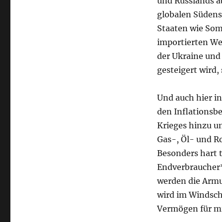
und Russlands a
globalen Südens,
Staaten wie Som
importierten We
der Ukraine und
gesteigert wird,
Und auch hier in
den Inflationsb
Krieges hinzu un
Gas-, Öl- und R
Besonders hart t
Endverbraucher*
werden die Armu
wird im Windsch
Vermögen für mi