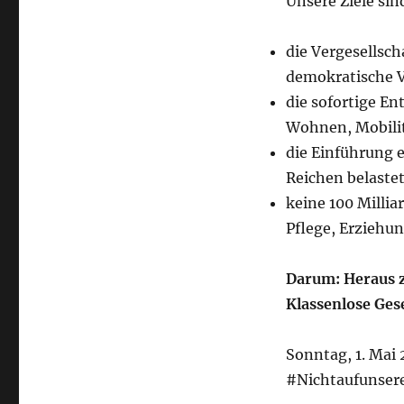
Unsere Ziele sin
die Vergesellsc
demokratische 
die sofortige En
Wohnen, Mobilit
die Einführung e
Reichen belaste
keine 100 Millia
Pflege, Erziehu
Darum: Heraus z
Klassenlose Gese
Sonntag, 1. Mai 
#Nichtaufunse