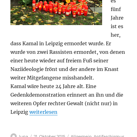
es
fünf
Jahre
ist es
her,
dass Kamal in Leipzig ermordet wurde. Er
wurde von zwei Rassisten ermordet, von denen
einer heute wieder auf freiem Fuß seiner
Naziideologie frönt und der andere im Knast
weiter Mitgefangene misshandelt.
Kamal wäre heute 24 Jahre alt. Eine
Gedenkdemonstration erinnert an ihn und die
weiteren Opfer rechter Gewalt (nicht nur) in
„Fünf Jahre danach – RIP Kamal“
Leipzig
weiterlesen
Autor
Veröffentlicht
Kategorien
luna
21. Oktober 2015
Allgemein
,
Antifaschismus
,