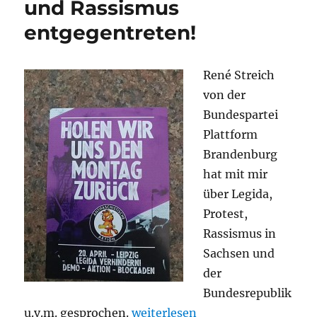
und Rassismus
entgegentreten!
René Streich
von der
Bundespartei
Plattform
Brandenburg
hat mit mir
über Legida,
Protest,
Rassismus in
Sachsen und
der
Bundesrepublik
„Podcast: Auch nach einem Jahr 
u.v.m. gesprochen.
weiterlesen