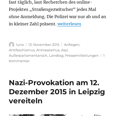
fast täglich, laut Recherchen des online-
Projektes „Straßengezwitscher“ jedes Mal
ohne Anmeldung. Die Polizei war nur ab und an
„Gilt Versammlungsgesetz f
in kleiner Zahl präsent.
weiterlesen
Autor
Veröffentlicht
Kategorien
luna
13. November 2015
Anfragen
,
am
Antifaschismus
,
Antirassismus
,
Asyl
,
Außerparlamentarisch
,
Landtag
,
Pressemitteilungen
1
zu
Kommentar
Gilt
Versammlungsgesetz
für
Nazi-Provokation am 12.
rassistische
Aufmärsche
Dezember 2015 in Leipzig
in
vereiteln
Sachsen
nicht
mehr?
Zweierlei