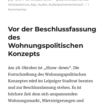
am
Antirassismus
,
Asyl
,
Audio
,
Außerparlamentarisch
1
zu
Kommentar
„Sächsische
Verhältnisse“
–
Vor der Beschlussfassung
Im
Gespräch
des
mit
Wohnungspolitischen
dem
Podcast
Konzepts
„Ruhig,
Brauner“
Am 28. Oktober ist „Show-down“. Die
Fortschreibung des Wohnungspolitischen
Konzeptes wird im Leipziger Stadtrat beraten
und zur Beschlussfassung stehen. Es ist
höchste Zeit dem sich anspannenden
Wohnungsmarkt, Mietsteigerungen und