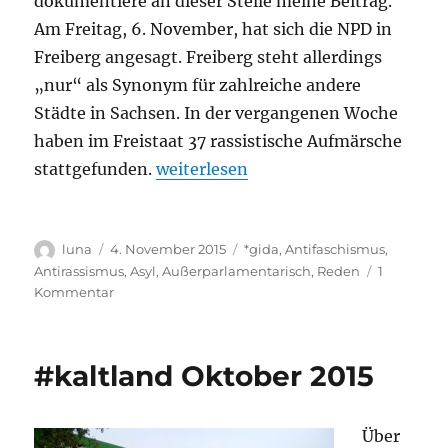
dokumentiere an dieser Stelle meine Beitrag.
Am Freitag, 6. November, hat sich die NPD in
Freiberg angesagt. Freiberg steht allerdings
„nur“ als Synonym für zahlreiche andere
Städte in Sachsen. In der vergangenen Woche
haben im Freistaat 37 rassistische Aufmärsche
„Reale Ausgrenzung schafft auch A
stattgefunden.
weiterlesen
Autor
Veröffentlicht
Kategorien
luna
4. November 2015
*gida
,
Antifaschismus
,
am
Antirassismus
,
Asyl
,
Außerparlamentarisch
,
Reden
1
zu
Kommentar
Reale
Ausgrenzung
schafft
#kaltland Oktober 2015
auch
Ausgrenzung
im
Über
Kopf