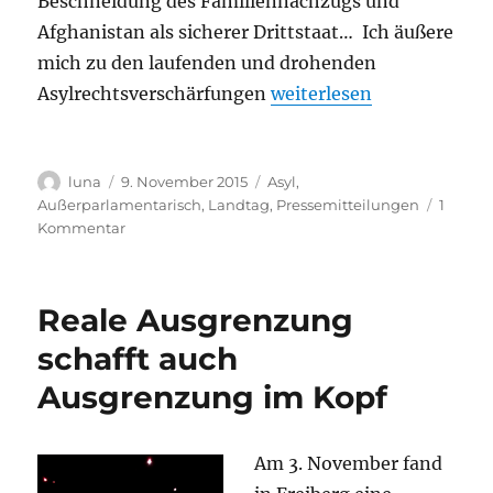
Beschneidung des Familiennachzugs und
Afghanistan als sicherer Drittstaat… Ich äußere
mich zu den laufenden und drohenden
„SPD darf Asylrecht nich
Asylrechtsverschärfungen
weiterlesen
Autor
Veröffentlicht
Kategorien
luna
9. November 2015
Asyl
,
am
Außerparlamentarisch
,
Landtag
,
Pressemitteilungen
1
zu
Kommentar
SPD
darf
Asylrecht
Reale Ausgrenzung
nicht
dem
schafft auch
Koalitionszwang
Ausgrenzung im Kopf
opfern
Am 3. November fand