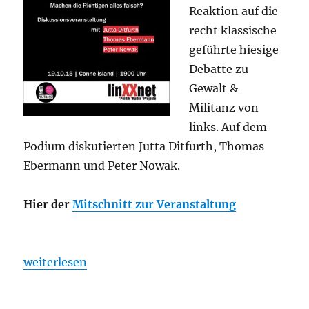
Reaktion auf die
recht klassische
geführte hiesige
Debatte zu
Gewalt &
Militanz von
links. Auf dem
Podium diskutierten Jutta Ditfurth, Thomas
Ebermann und Peter Nowak.
Hier der
Mitschnitt zur Veranstaltung
„Mitschnitt: Gewalt, Militanz und emanzipatorische
weiterlesen