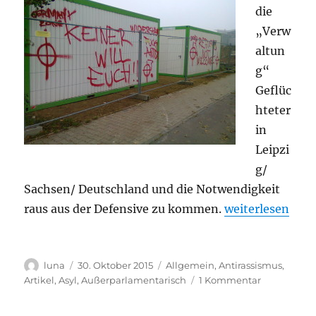
die
„Verw
altun
g“
Geflüc
hteter
in
Leipzi
g/
Sachsen/ Deutschland und die Notwendigkeit
„#kaltland Okto
raus aus der Defensive zu kommen.
weiterlesen
Autor
Veröffentlicht
Kategorien
luna
30. Oktober 2015
Allgemein
,
Antirassismus
,
am
zu
Artikel
,
Asyl
,
Außerparlamentarisch
1 Kommentar
#kaltland
Oktober