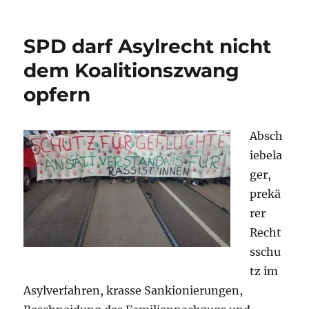
Nazi-
Provokation
am
SPD darf Asylrecht nicht
12.
Dezember
dem Koalitionszwang
2015
opfern
in
Leipzig
vereiteln
Absch
iebela
ger,
prekä
rer
Recht
sschu
tz im
Asylverfahren, krasse Sankionierungen,