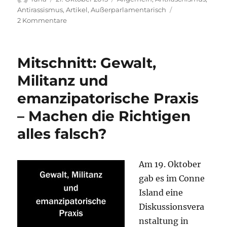
am
Antirassismus
,
Artikel
,
Außerparlamentarisch
zu
2 Kommentare
Fünf
Jahre
danach
Mitschnitt: Gewalt,
–
RIP
Militanz und
Kamal
emanzipatorische Praxis
– Machen die Richtigen
alles falsch?
Am 19. Oktober
gab es im Conne
Island eine
Diskussionsvera
nstaltung in