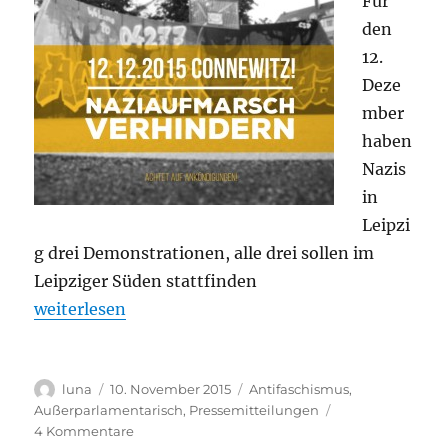
Für
Maß
den
offenkundig
12.
Deze
mber
haben
Nazis
in
Leipzi
g drei Demonstrationen, alle drei sollen im
Leipziger Süden stattfinden
„Nazi-Provokation am 12. Dezember 2015 in Leipzig
weiterlesen
Autor
Veröffentlicht
Kategorien
luna
10. November 2015
Antifaschismus
,
am
Außerparlamentarisch
,
Pressemitteilungen
zu
4 Kommentare