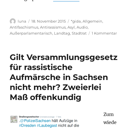
Autor
Veröffentlicht
Kategorien
luna
18. November 2015
*gida
,
Allgemein
,
am
Antifaschismus
,
Antirassismus
,
Asyl
,
Audio
,
zu
Außerparlamentarisch
,
Landtag
,
Stadtrat
1 Kommentar
Podca
Auch
nach
Gilt Versammlungsgesetz
eine
Jahr
für rassistische
gilt:
Aufmärsche in Sachsen
LEGI
und
nicht mehr? Zweierlei
Rassi
entge
Maß offenkundig
Zum
wiede