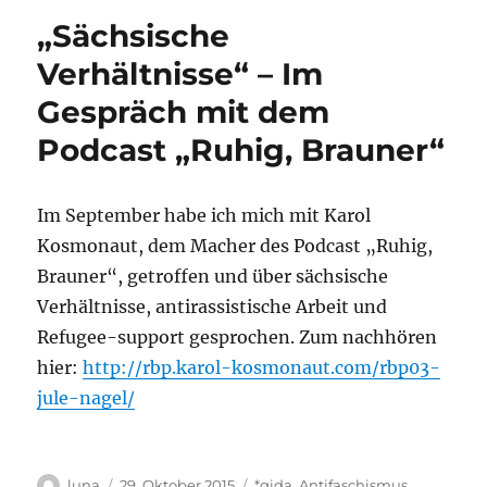
2015
„Sächsische
Verhältnisse“ – Im
Gespräch mit dem
Podcast „Ruhig, Brauner“
Im September habe ich mich mit Karol
Kosmonaut, dem Macher des Podcast „Ruhig,
Brauner“, getroffen und über sächsische
Verhältnisse, antirassistische Arbeit und
Refugee-support gesprochen. Zum nachhören
hier:
http://rbp.karol-kosmonaut.com/rbp03-
jule-nagel/
Autor
Veröffentlicht
Kategorien
luna
29. Oktober 2015
*gida
,
Antifaschismus
,