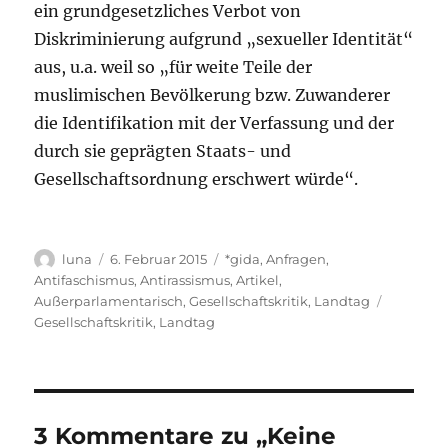
ein grundgesetzliches Verbot von
Diskriminierung aufgrund „sexueller Identität“
aus, u.a. weil so „für weite Teile der
muslimischen Bevölkerung bzw. Zuwanderer
die Identifikation mit der Verfassung und der
durch sie geprägten Staats- und
Gesellschaftsordnung erschwert würde“.
Autor
Veröffentlicht
Kategorien
luna
6. Februar 2015
*gida
,
Anfragen
,
am
Antifaschismus
,
Antirassismus
,
Artikel
,
Schlagwö
Außerparlamentarisch
,
Gesellschaftskritik
,
Landtag
Gesellschaftskritik
,
Landtag
3 Kommentare zu „Keine