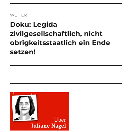
WEITER
Doku: Legida
Nächster
Beitrag:
zivilgesellschaftlich, nicht
obrigkeitsstaatlich ein Ende
setzen!