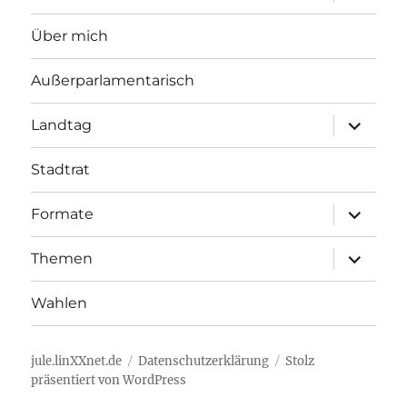
öffnen
Über mich
Außerparlamentarisch
Unterme
Landtag
öffnen
Stadtrat
Unterme
Formate
öffnen
Unterme
Themen
öffnen
Wahlen
jule.linXXnet.de
Datenschutzerklärung
Stolz
präsentiert von WordPress