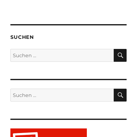
SUCHEN
SU
Suchen
nach:
SU
Suchen
nach: