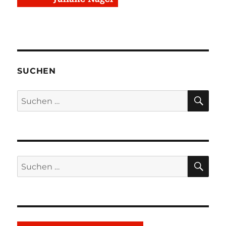
SUCHEN
SU
Suchen
nach:
SU
Suchen
nach: