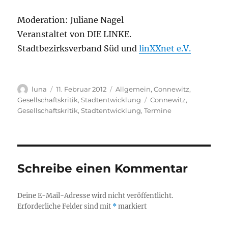
Moderation: Juliane Nagel
Veranstaltet von DIE LINKE.
Stadtbezirksverband Süd und
linXXnet e.V.
Autor
Veröffentlicht
Kategorien
luna
11. Februar 2012
Allgemein
,
Connewitz
,
am
Schlagwörter
Gesellschaftskritik
,
Stadtentwicklung
Connewitz
,
Gesellschaftskritik
,
Stadtentwicklung
,
Termine
Schreibe einen Kommentar
Deine E-Mail-Adresse wird nicht veröffentlicht.
Erforderliche Felder sind mit
*
markiert