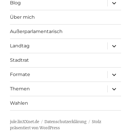
Unterme
Blog
öffnen
Über mich
Außerparlamentarisch
Unterme
Landtag
öffnen
Stadtrat
Unterme
Formate
öffnen
Unterme
Themen
öffnen
Wahlen
jule.linXXnet.de
Datenschutzerklärung
Stolz
präsentiert von WordPress