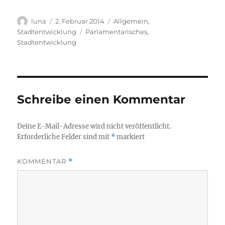
Autor
Veröffentlicht
Kategorien
luna
2. Februar 2014
Allgemein
,
am
Schlagwörter
Stadtentwicklung
Parlamentarisches
,
Stadtentwicklung
Schreibe einen Kommentar
Deine E-Mail-Adresse wird nicht veröffentlicht.
Erforderliche Felder sind mit
*
markiert
KOMMENTAR
*