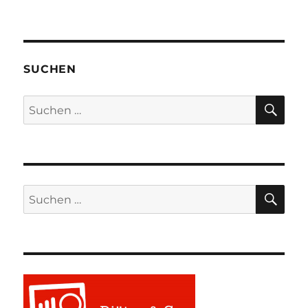
SUCHEN
SU
Suchen
nach:
SU
Suchen
nach: