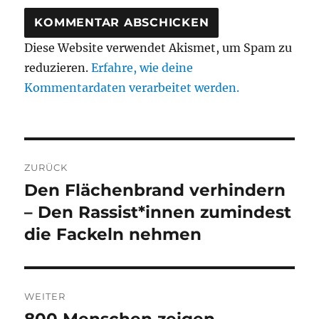
Diese Website verwendet Akismet, um Spam zu
reduzieren.
Erfahre, wie deine
Kommentardaten verarbeitet werden.
Beitragsnavigation
ZURÜCK
Den Flächenbrand verhindern
Vorheriger
Beitrag:
– Den Rassist*innen zumindest
die Fackeln nehmen
WEITER
800 Menschen zeigen
Nächster