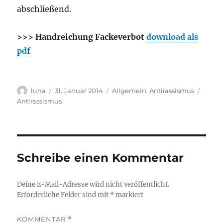
abschließend.
>>> Handreichung Fackeverbot
download als
pdf
Autor
Veröffentlicht
Kategorien
Schla
luna
31. Januar 2014
Allgemein
,
Antirassismus
am
Antirassismus
Schreibe einen Kommentar
Deine E-Mail-Adresse wird nicht veröffentlicht.
Erforderliche Felder sind mit
*
markiert
KOMMENTAR
*