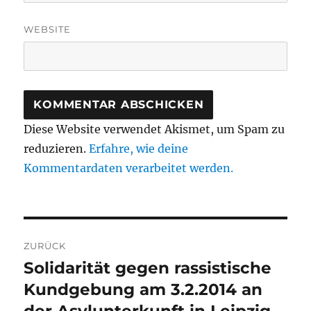
WEBSITE
Diese Website verwendet Akismet, um Spam zu
reduzieren.
Erfahre, wie deine
Kommentardaten verarbeitet werden.
Beitragsnavigation
ZURÜCK
Solidarität gegen rassistische
Vorheriger
Beitrag:
Kundgebung am 3.2.2014 an
der Asylunterkunft in Leipzig-