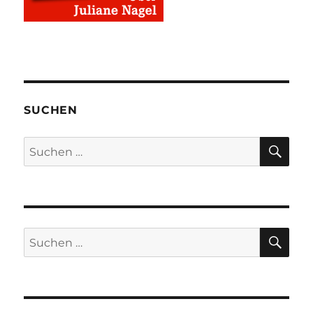
SUCHEN
SU
Suchen
nach:
SU
Suchen
nach: