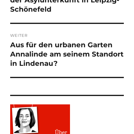
Schönefeld
WEITER
Aus für den urbanen Garten
Nächster
Beitrag:
Annalinde am seinem Standort
in Lindenau?