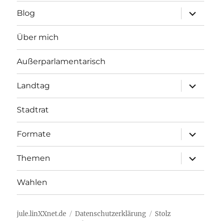
Unterme
Blog
öffnen
Über mich
Außerparlamentarisch
Unterme
Landtag
öffnen
Stadtrat
Unterme
Formate
öffnen
Unterme
Themen
öffnen
Wahlen
jule.linXXnet.de
Datenschutzerklärung
Stolz