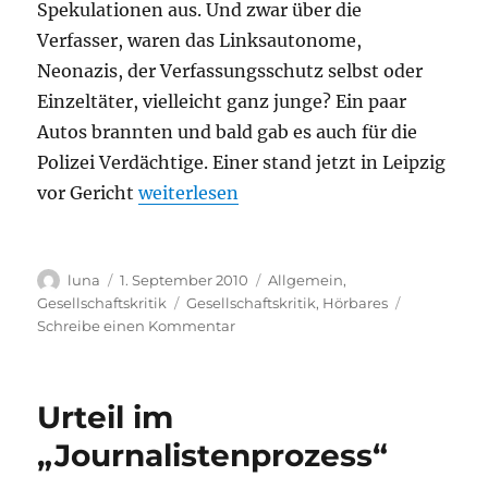
Spekulationen aus. Und zwar über die
Verfasser, waren das Linksautonome,
Neonazis, der Verfassungsschutz selbst oder
Einzeltäter, vielleicht ganz junge? Ein paar
Autos brannten und bald gab es auch für die
Polizei Verdächtige. Einer stand jetzt in Leipzig
„Gerichtsverfahren gegen mutmaßliches 
vor Gericht
weiterlesen
Autor
Veröffentlicht
Kategorien
luna
1. September 2010
Allgemein
,
am
Schlagwörter
Gesellschaftskritik
Gesellschaftskritik
,
Hörbares
zu
Schreibe einen Kommentar
Gerichtsverfahren
gegen
mutmaßliches
Urteil im
Mitglied
der
„Journalistenprozess“
Militanten
Gruppe