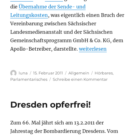
die
Übernahme der Sende- und
Leitungskosten
, was eigentlich einen Bruch der
Vereinbarung zwischen Sächsischer
Landesmedienanstalt und der Sächsischen
Gemeinschaftsprogramm GmbH & Co. KG, dem
„Den Freien Radios in 
Apollo-Betreiber, darstellte.
weiterlesen
Autor
Veröffentlicht
Kategorien
Schlagwörter
luna
15. Februar 2011
Allgemein
Hörbares
,
am
zu
Parlamentarisches
Schreibe einen Kommentar
Den
Freien
Radios
Dresden opferfrei!
in
Sachsen
droht
Zum 66. Mal jährt sich am 13.2.2011 der
das
Aus
Jahrestag der Bombardierung Dresdens. Vom