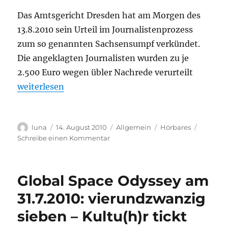
Leipzig
Das Amtsgericht Dresden hat am Morgen des
13.8.2010 sein Urteil im Journalistenprozess
zum so genannten Sachsensumpf verkündet.
Die angeklagten Journalisten wurden zu je
2.500 Euro wegen übler Nachrede verurteilt
„Urteil im „Journalistenprozess““
weiterlesen
Autor
Veröffentlicht
Kategorien
Schlagwörter
luna
14. August 2010
Allgemein
Hörbares
am
zu
Schreibe einen Kommentar
Urteil
im
„Journalistenprozess“
Global Space Odyssey am
31.7.2010: vierundzwanzig
sieben – Kultu(h)r tickt