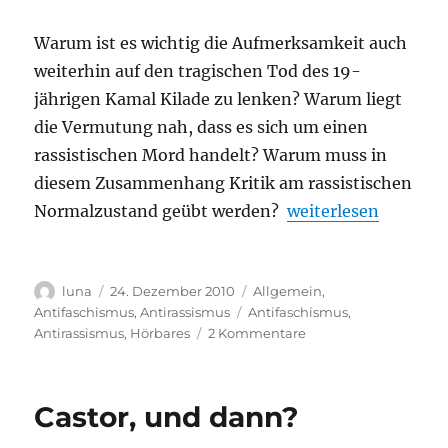
Warum ist es wichtig die Aufmerksamkeit auch
weiterhin auf den tragischen Tod des 19-
jährigen Kamal Kilade zu lenken? Warum liegt
die Vermutung nah, dass es sich um einen
rassistischen Mord handelt? Warum muss in
diesem Zusammenhang Kritik am rassistischen
„Zwei Interviews z
Normalzustand geübt werden?
weiterlesen
Autor
Veröffentlicht
Kategorien
luna
24. Dezember 2010
Allgemein
,
am
Schlagwörter
Antifaschismus
,
Antirassismus
Antifaschismus
,
zu
Antirassismus
,
Hörbares
2 Kommentare
Zwei
Interviews
zur
Castor, und dann?
Debatte
um