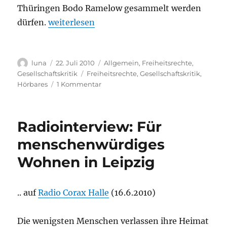
Thüringen Bodo Ramelow gesammelt werden
„LINKE-Politiker Bodo Ramelow darf ausspi
dürfen.
weiterlesen
Autor
Veröffentlicht
Kategorien
luna
22. Juli 2010
Allgemein
,
Freiheitsrechte
,
am
Schlagwörter
Gesellschaftskritik
Freiheitsrechte
,
Gesellschaftskritik
,
zu
Hörbares
1 Kommentar
LINKE-
Politiker
Bodo
Radiointerview: Für
Ramelow
darf
menschenwürdiges
ausspioniert
Wohnen in Leipzig
werden
.. auf
Radio Corax Halle
(16.6.2010)
Die wenigsten Menschen verlassen ihre Heimat