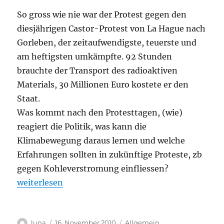
den
So gross wie nie war der Protest gegen den
Mord
an
diesjährigen Castor-Protest von La Hague nach
Kamal
Gorleben, der zeitaufwendigste, teuerste und
K.
am heftigsten umkämpfte. 92 Stunden
brauchte der Transport des radioaktiven
Materials, 30 Millionen Euro kostete er den
Staat.
Was kommt nach den Protesttagen, (wie)
reagiert die Politik, was kann die
Klimabewegung daraus lernen und welche
Erfahrungen sollten in zukünftige Proteste, zb
gegen Kohleverstromung einfliessen?
„Castor, und dann?“
weiterlesen
Autor
Veröffentlicht
Kategorien
luna
16. November 2010
Allgemein
,