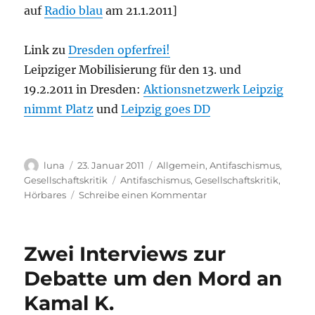
auf
Radio blau
am 21.1.2011]
Link zu
Dresden opferfrei!
Leipziger Mobilisierung für den 13. und
19.2.2011 in Dresden:
Aktionsnetzwerk Leipzig
nimmt Platz
und
Leipzig goes DD
Autor
Veröffentlicht
Kategorien
luna
23. Januar 2011
Allgemein
,
Antifaschismus
,
am
Schlagwörter
Gesellschaftskritik
Antifaschismus
,
Gesellschaftskritik
,
zu
Hörbares
Schreibe einen Kommentar
Dresden
opferfrei!
Zwei Interviews zur
Debatte um den Mord an
Kamal K.