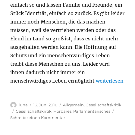
einfach so und lassen Familie und Freunde, ein
Stück Identität, einfach so zurück. Es gibt leider
immer noch Menschen, die das machen
müssen, weil sie vertrieben werden oder das
Elend im Land so groß ist, dass es nicht mehr
ausgehalten werden kann. Die Hoffnung auf
Schutz und ein menschenwürdiges Leben
treibt diese Menschen zu uns. Leider wird
ihnen dadurch nicht immer ein
„Radiointervie
menschwürdiges Leben ermöglicht
weiterlesen
Autor
Veröffentlicht
Kategorien
luna
16. Juni 2010
Allgemein
,
Gesellschaftskritik
am
Schlagwörter
Gesellschaftskritik
,
Hörbares
,
Parlamentarisches
zu
Schreibe einen Kommentar
Radiointerview:
Für