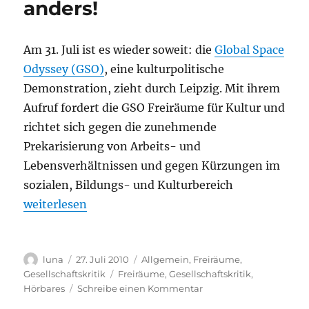
anders!
Am 31. Juli ist es wieder soweit: die
Global Space
Odyssey (GSO)
, eine kulturpolitische
Demonstration, zieht durch Leipzig. Mit ihrem
Aufruf fordert die GSO Freiräume für Kultur und
richtet sich gegen die zunehmende
Prekarisierung von Arbeits- und
Lebensverhältnissen und gegen Kürzungen im
sozialen, Bildungs- und Kulturbereich
„Global Space Odyssey am 31.7.2010: vierundzwanzig
weiterlesen
Autor
Veröffentlicht
Kategorien
luna
27. Juli 2010
Allgemein
,
Freiräume
,
am
Schlagwörter
Gesellschaftskritik
Freiräume
,
Gesellschaftskritik
,
zu
Hörbares
Schreibe einen Kommentar
Global