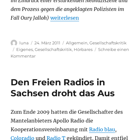
im Eindruck einer erstarkenden Neonaziszene und
dem Prozess gegen die angeklagten Polizisten im
„Wut.“
Fall Oury Jalloh)
weiterlesen
Autor
Veröffentlicht
Kategorien
luna
24. März 2011
Allgemein
,
Gesellschaftskritik
am
Schlagwörter
Eigenes
,
Gesellschaftskritik
,
Hörbares
Schreibe einen
zu
Kommentar
Wut.
Den Freien Radios in
Sachsen droht das Aus
Zum Ende 2009 hatten die Gesellschafter des
Mantelanbieters Apollo Radio die
Kooperationsvereinbarung mit
Radio blau
,
Coloradio
und
Radio T
gekündigt. Damit entfiel