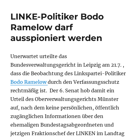
Space
Odyssey
LINKE-Politiker Bodo
am
31.7.2010:
Ramelow darf
vierundzwanzig
ausspioniert werden
sieben
–
Kultu(h)r
tickt
Unerwartet urteilte das
anders!
Bundesverwaltungsgericht in Leipzig am 21.7. ,
dass die Beobachtung des Linkspartei-Politiker
Bodo Ramelow
durch den Verfassungsschutz
rechtmäßig ist. Der 6. Senat hob damit ein
Urteil des Oberverwaltungsgerichts Münster
auf, nach dem keine persönlichen, öffentlich
zugänglichen Informationen über den
ehemaligen Bundestagsabgeordneten und
jetzigen Fraktionschef der LINKEN im Landtag