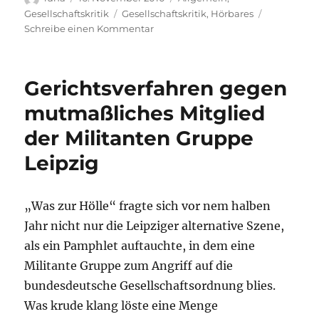
am
Schlagwörter
Gesellschaftskritik
Gesellschaftskritik
,
Hörbares
zu
Schreibe einen Kommentar
Castor,
und
dann?
Gerichtsverfahren gegen
mutmaßliches Mitglied
der Militanten Gruppe
Leipzig
„Was zur Hölle“ fragte sich vor nem halben
Jahr nicht nur die Leipziger alternative Szene,
als ein Pamphlet auftauchte, in dem eine
Militante Gruppe zum Angriff auf die
bundesdeutsche Gesellschaftsordnung blies.
Was krude klang löste eine Menge