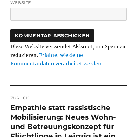
WEBSITE
Diese Website verwendet Akismet, um Spam zu
reduzieren.
Erfahre, wie deine
Kommentardaten verarbeitet werden.
Beitragsnavigation
ZURÜCK
Empathie statt rassistische
Vorheriger
Beitrag:
Mobilisierung: Neues Wohn-
und Betreuungskonzept für
Flüchtlinge in Leipzig ist ein