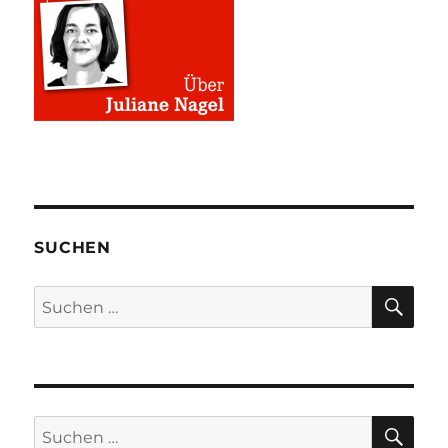
SUCHEN
SU
Suchen
nach:
SU
Suchen