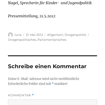
Nagel, Sprecherin für Kinder- und Jugendpolitik
Pressemitteilung, 21.5.2012
Autor
Veröffentlicht
Kategorien
Schlagwö
luna
21. Mai 2012
Allgemein
,
Drogenpolitik
am
Drogenpolitisches
,
Parlamentarisches
Schreibe einen Kommentar
Deine E-Mail-Adresse wird nicht veröffentlicht.
Erforderliche Felder sind mit
*
markiert
KOMMENTAR
*