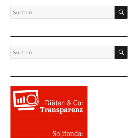
SU
Suchen
nach:
SU
Suchen
nach: