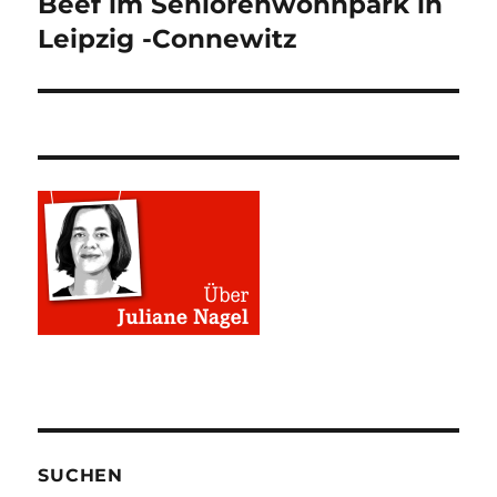
Beef im Seniorenwohnpark in
Nächster
Beitrag:
Leipzig -Connewitz
SUCHEN