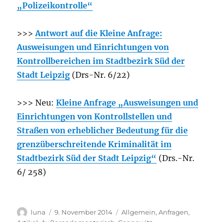
„Polizeikontrolle“
>>>
Antwort auf die Kleine Anfrage:
Ausweisungen und Einrichtungen von
Kontrollbereichen im Stadtbezirk Süd der
Stadt Leipzig
(Drs-Nr. 6/22)
>>> Neu:
Kleine Anfrage „Ausweisungen und
Einrichtungen von Kontrollstellen und
Straßen von erheblicher Bedeutung für die
grenzüberschreitende Kriminalität im
Stadtbezirk Süd der Stadt Leipzig“
(Drs.-Nr.
6/ 258)
Autor
Veröffentlicht
Kategorien
luna
9. November 2014
Allgemein
,
Anfragen
,
am