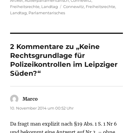
Artikel
,
Außerparlamentarisch
,
Connewitz
,
Schlagwörter
Freiheitsrechte
,
Landtag
Connewitz
,
Freiheitsrechte
,
Landtag
,
Parlamentarisches
2 Kommentare zu „Keine
Rechtsgrundlage für
Polizeikontrollen im Leipziger
Süden?“
Marco
sagt:
10. November 2014 um 00:52 Uhr
Da fragt man explizit nach §19 Abs. 1 S. 1 Nr 6
und bekommt eine Antwort auf Nr 2. – ohne