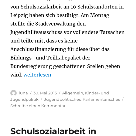
von Schulsozialarbeit an 16 Schulstandorten in
Leipzig haben sich bestätigt. Am Montag
stellte die Stadtverwaltung den
Jugendhilfeausschuss vor vollendete Tatsachen
und teilte mit, dass es keine
Anschlussfinanzierung für diese über das
Bildungs- und Teilhabepaket der
Bundesregierung geschaffenen Stellen geben
„Schwerer Rückschlag in Sachen Schulsozialar
wird.
weiterlesen
Autor
Veröffentlicht
Kategorien
luna
30. Mai 2013
Allgemein
,
Kinder- und
am
Schlagwörter
Jugendpolitik
Jugendpolitisches
,
Parlamentarisches
zu
Schreibe einen Kommentar
Schwerer
Rückschlag
in
Schulsozialarbeit in
Sachen