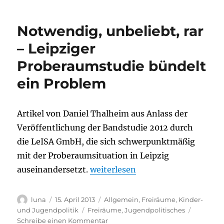
in
Leipzig:
Notwendig, unbeliebt, rar
Finanzielle
Perspektiven
– Leipziger
für
Proberaumstudie bündelt
Sicherung
und
ein Problem
Ausweitung
aufmachen!
Artikel von Daniel Thalheim aus Anlass der
Veröffentlichung der Bandstudie 2012 durch
die LeISA GmbH, die sich schwerpunktmäßig
mit der Proberaumsituation in Leipzig
„Notwendig, unbeliebt, rar – Lei
auseinandersetzt.
weiterlesen
Autor
Veröffentlicht
Kategorien
luna
15. April 2013
Allgemein
,
Freiräume
,
Kinder-
am
Schlagwörter
und Jugendpolitik
Freiräume
,
Jugendpolitisches
zu
Schreibe einen Kommentar