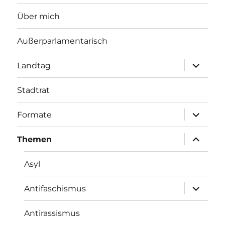
Über mich
Außerparlamentarisch
Unterme
Landtag
öffnen
Stadtrat
Unterme
Formate
öffnen
Unterme
Themen
öffnen
Asyl
Unterme
Antifaschismus
öffnen
Antirassismus