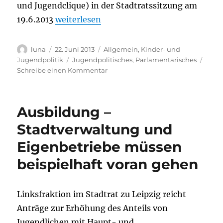
und Jugendclique) in der Stadtratssitzung am
„Das Pferd wird falsch herum aufgezäumt
19.6.2013
weiterlesen
Autor
Veröffentlicht
Kategorien
luna
22. Juni 2013
Allgemein
,
Kinder- und
am
Schlagwörter
Jugendpolitik
Jugendpolitisches
,
Parlamentarisches
zu
Schreibe einen Kommentar
Das
Pferd
wird
Ausbildung –
falsch
herum
Stadtverwaltung und
aufgezäumt
Eigenbetriebe müssen
beispielhaft voran gehen
Linksfraktion im Stadtrat zu Leipzig reicht
Anträge zur Erhöhung des Anteils von
Jugendlichen mit Haupt- und