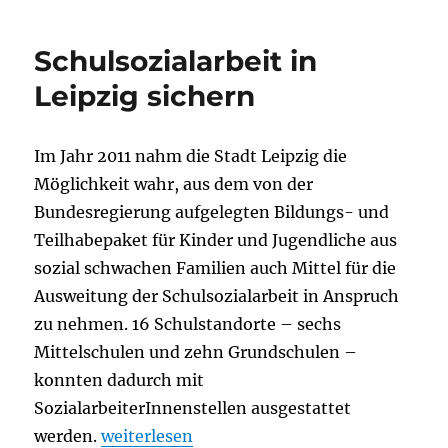
in
Kindertageseinrichtungen
Schulsozialarbeit in
zum
1.8.2013
Leipzig sichern
Im Jahr 2011 nahm die Stadt Leipzig die
Möglichkeit wahr, aus dem von der
Bundesregierung aufgelegten Bildungs- und
Teilhabepaket für Kinder und Jugendliche aus
sozial schwachen Familien auch Mittel für die
Ausweitung der Schulsozialarbeit in Anspruch
zu nehmen. 16 Schulstandorte – sechs
Mittelschulen und zehn Grundschulen –
konnten dadurch mit
SozialarbeiterInnenstellen ausgestattet
„Schulsozialarbeit in Leipzig sichern“
werden.
weiterlesen