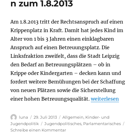
n zum 1.8.2013
Am 1.8.2013 tritt der Rechtsanspruch auf einen
Krippenplatz in Kraft. Damit hat jedes Kind im
Alter von 1 bis 3 Jahren einen einklagbaren
Anspruch auf einen Betreuungsplatz. Die
Linksfraktion zweifelt, dass die Stadt Leipzig
den Bedarf an Betreuungsplätzen – ob in
Krippe oder Kindergarten – decken kann und
fordert weitere Bemühungen bei der Schaffung
von neuen Plätzen sowie die Sicherstellung
„Platzmangel in K
einer hohen Betreuungsqualität.
weiterlesen
Autor
Veröffentlicht
Kategorien
luna
29. Juli 2013
Allgemein
,
Kinder- und
am
Schlagwörter
Jugendpolitik
Jugendpolitisches
,
Parlamentarisches
zu
Schreibe einen Kommentar
Platzmangel