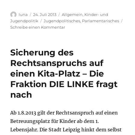
Autor
Veröffentlicht
Kategorien
luna
24. Juli 2013
Allgemein
,
Kinder- und
am
Schlagwörter
Jugendpolitik
Jugendpolitisches
,
Parlamentarisches
zu
Schreibe einen Kommentar
Schulsozialarbeit
in
Leipzig
Sicherung des
sichern
Rechtsanspruchs auf
einen Kita-Platz – Die
Fraktion DIE LINKE fragt
nach
Ab 1.8.2013 gilt der Rechtsanspruch auf einen
Betreuungsplatz für Kinder ab dem 1.
Lebensjahr. Die Stadt Leipzig hinkt dem selbst