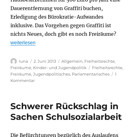
Dauerentfernung von Graffiti buchen,
Erledigung des Bürokratie-Aufwandes
inklusive. Das Vorgehen gegen Graffiti ist
nichts Neues, doch gibt es noch Freiräume?
„Freiräume für Graffiti in Leipzig?“
weiterlesen
Autor
Veröffentlicht
Kategorien
luna
2. Juni 2013
Allgemein
,
Freiheitsrechte
,
am
Schlagwörter
Freiräume
,
Kinder- und Jugendpolitik
Freiheitsrechte
,
Freiräume
,
Jugendpolitisches
,
Parlamentarisches
1
zu
Kommentar
Freiräume
für
Graffiti
Schwerer Rückschlag in
in
Leipzig?
Sachen Schulsozialarbeit
Die Befürchtungen bezüglich des Auslaufens