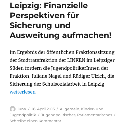
Schulsozialarbeit
Leipzig: Finanzielle
Perspektiven für
Sicherung und
Ausweitung aufmachen!
Im Ergebnis der öffentlichen Fraktionssitzung
der Stadtratsfraktion der LINKEN im Leipziger
Süden fordern die JugendpolitikerInnen der
Fraktion, Juliane Nagel und Rüdiger Ulrich, die
Sicherung der Schulsozialarbeit in Leipzig
„Schulsozialarbeit in Leipzig: Finanzielle Perspek
weiterlesen
Autor
Veröffentlicht
Kategorien
luna
26. April 2013
Allgemein
,
Kinder- und
am
Schlagwörter
Jugendpolitik
Jugendpolitisches
,
Parlamentarisches
zu
Schreibe einen Kommentar
Schulsozialarbeit