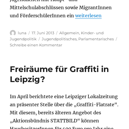
Mittelschulabschlüssen sowie MigrantInnen
„Ausbildung – Stadtve
und FörderschülerInnen ein
weiterlesen
Autor
Veröffentlicht
Kategorien
luna
17. Juni 2013
Allgemein
,
Kinder- und
am
Schlagwörter
Jugendpolitik
Jugendpolitisches
,
Parlamentarisches
zu
Schreibe einen Kommentar
Ausbildung
–
Stadtverwaltung
Freiräume für Graffiti in
und
Eigenbetriebe
Leipzig?
müssen
beispielhaft
voran
Im April berichtete eine Leipziger Lokalzeitung
gehen
an präsenter Stelle über die „Graffiti-Flatrate“.
Mit diesem, bereits älteren Angebot des
„Aktionsbündnis STATTBILD“ können
HausbesitzerInnen für 500 Euro pro Jahr eine