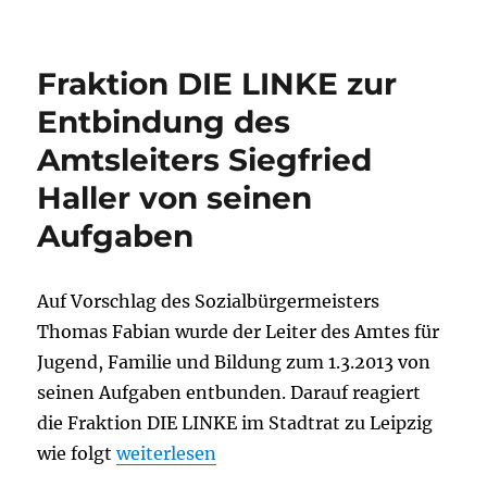
Notwendig,
unbeliebt,
rar
Fraktion DIE LINKE zur
–
Leipziger
Entbindung des
Proberaumstudie
Amtsleiters Siegfried
bündelt
ein
Haller von seinen
Problem
Aufgaben
Auf Vorschlag des Sozialbürgermeisters
Thomas Fabian wurde der Leiter des Amtes für
Jugend, Familie und Bildung zum 1.3.2013 von
seinen Aufgaben entbunden. Darauf reagiert
die Fraktion DIE LINKE im Stadtrat zu Leipzig
„Fraktion DIE LINKE zur Entbindung des Am
wie folgt
weiterlesen