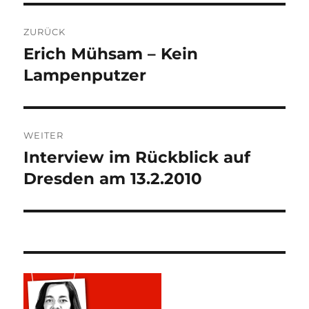
Beitragsnavigation
ZURÜCK
Erich Mühsam – Kein
Vorheriger
Beitrag:
Lampenputzer
WEITER
Interview im Rückblick auf
Nächster
Beitrag:
Dresden am 13.2.2010