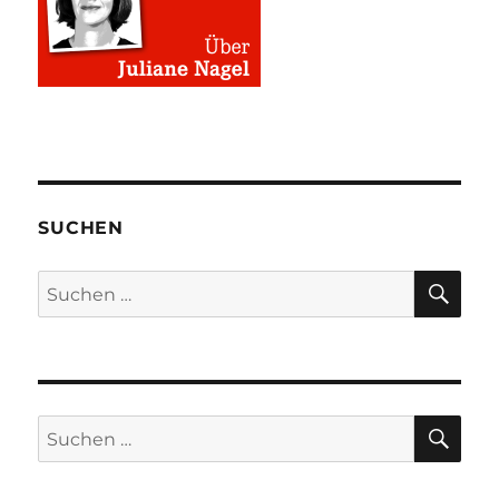
SUCHEN
SU
Suchen
nach:
SU
Suchen
nach: