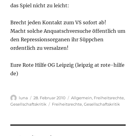
das Spiel nicht zu leicht:
Brecht jeden Kontakt zum VS sofort ab!
Macht solche Anquatschversuche öffentlich um
den Repressionsorganen ihr Süppchen
ordentlich zu versalzen!
Eure Rote Hilfe OG Leipzig (leipzig at rote-hilfe
de)
Autor
Veröffentlicht
Kategorien
luna
28. Februar 2010
Allgemein
,
Freiheitsrechte
,
am
Schlagwörter
Gesellschaftskritik
Freiheitsrechte
,
Gesellschaftskritik