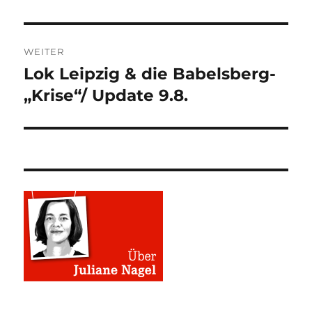
WEITER
Lok Leipzig & die Babelsberg-
Nächster
Beitrag:
„Krise“/ Update 9.8.