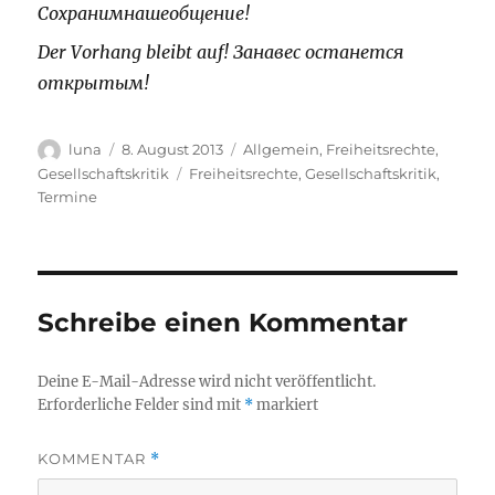
Сохранимнашеобщение!
Der Vorhang bleibt auf! Занавес останется
открытым!
Autor
Veröffentlicht
Kategorien
luna
8. August 2013
Allgemein
,
Freiheitsrechte
,
am
Schlagwörter
Gesellschaftskritik
Freiheitsrechte
,
Gesellschaftskritik
,
Termine
Schreibe einen Kommentar
Deine E-Mail-Adresse wird nicht veröffentlicht.
Erforderliche Felder sind mit
*
markiert
KOMMENTAR
*