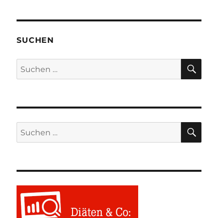
SUCHEN
SU
Suchen
nach:
SU
Suchen
nach: