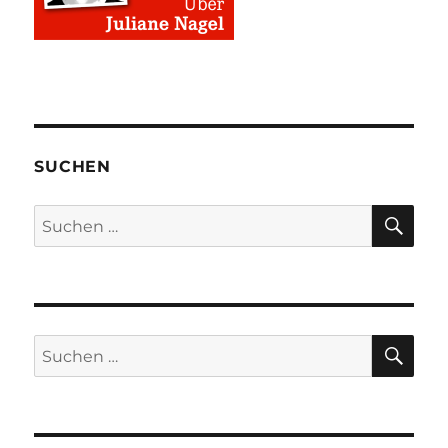
SUCHEN
SU
Suchen
nach:
SU
Suchen
nach: