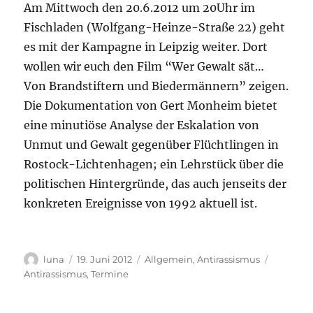
Am Mittwoch den 20.6.2012 um 20Uhr im
Fischladen (Wolfgang-Heinze-Straße 22) geht
es mit der Kampagne in Leipzig weiter. Dort
wollen wir euch den Film “Wer Gewalt sät…
Von Brandstiftern und Biedermännern” zeigen.
Die Dokumentation von Gert Monheim bietet
eine minutiöse Analyse der Eskalation von
Unmut und Gewalt gegenüber Flüchtlingen in
Rostock-Lichtenhagen; ein Lehrstück über die
politischen Hintergründe, das auch jenseits der
konkreten Ereignisse von 1992 aktuell ist.
Autor
Veröffentlicht
Kategorien
Schlagwö
luna
19. Juni 2012
Allgemein
,
Antirassismus
am
Antirassismus
,
Termine