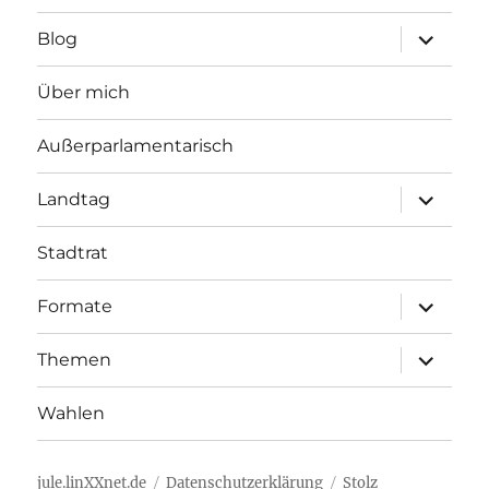
Unterme
Blog
öffnen
Über mich
Außerparlamentarisch
Unterme
Landtag
öffnen
Stadtrat
Unterme
Formate
öffnen
Unterme
Themen
öffnen
Wahlen
jule.linXXnet.de
Datenschutzerklärung
Stolz