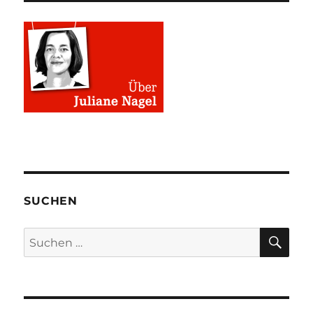
SUCHEN
SU
Suchen
nach: