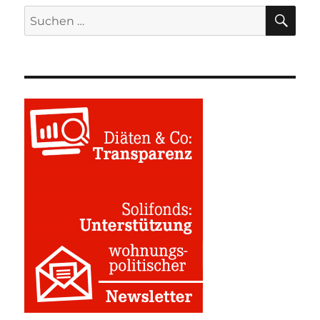
SU
Suchen
nach: