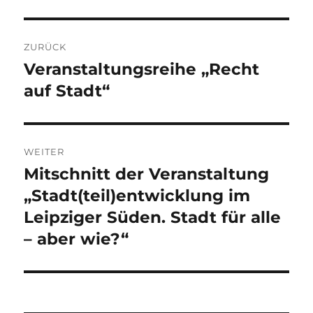
Beitragsnavigation
ZURÜCK
Veranstaltungsreihe „Recht
Vorheriger
Beitrag:
auf Stadt“
WEITER
Mitschnitt der Veranstaltung
Nächster
Beitrag:
„Stadt(teil)entwicklung im
Leipziger Süden. Stadt für alle
– aber wie?“