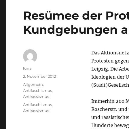
Resümee der Prot
Kundgebungen am 
Das Aktionsnetz
Protesten gegen
Autor
luna
Leipzig. Die Arb
Veröffentlicht
2. November 2012
Ideologien der U
am
Kategorien
Allgemein
,
(Stadt)Gesellsch
Antifaschismus
,
Antirassismus
Immerhin 200 Me
Schlagwörter
Antifaschismus
,
Roscherstr. und 
Antirassismus
und rassistisch
Hunderte bewegt