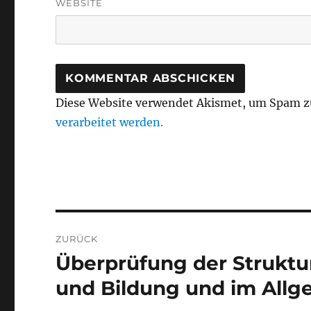
WEBSITE
Diese Website verwendet Akismet, um Spam z
verarbeitet werden.
Beitragsnavigation
ZURÜCK
Überprüfung der Struktu
Vorheriger
Beitrag:
und Bildung und im Allg