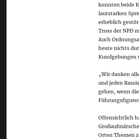
konnten beide K
lautstarken Spr
erheblich gestör
Tross der NPD m
Auch Ordnungsam
heute nichts du
Kundgebungen w
„Wir danken all
und jeden Rassi
gehen, wenn die
Führungsfiguren
Offensichtlich h
Großaufmärschen
Orten Themen zu