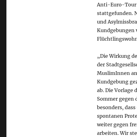
Anti-Euro-Tour
stattgefunden. 
und Asylmissbra
Kundgebungen v
Flüchtlingswohn
„Die Wirkung de
der Stadtgesell
MuslimInnen ank
Kundgebung gezi
ab. Die Vorlage 
Sommer gegen di
besonders, dass
spontanen Prote
weiter gegen fr
arbeiten. Wir st