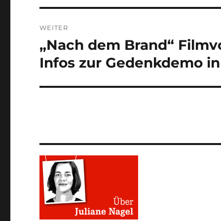
WEITER
„Nach dem Brand“ Filmvo
Nächster
Beitrag:
Infos zur Gedenkdemo in