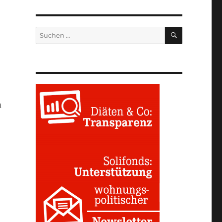
SUCHEN
Suchen
nach:
n