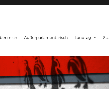
ber mich
Außerparlamentarisch
Landtag
St