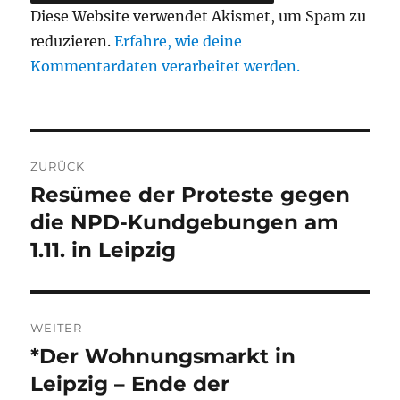
Diese Website verwendet Akismet, um Spam zu
reduzieren.
Erfahre, wie deine
Kommentardaten verarbeitet werden.
Beitragsnavigation
ZURÜCK
Resümee der Proteste gegen
Vorheriger
Beitrag:
die NPD-Kundgebungen am
1.11. in Leipzig
WEITER
*Der Wohnungsmarkt in
Nächster
Beitrag:
Leipzig – Ende der