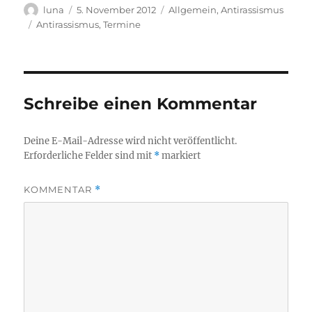
Autor
Veröffentlicht
Kategorien
luna
5. November 2012
Allgemein
,
Antirassismus
am
Schlagwörter
Antirassismus
,
Termine
Schreibe einen Kommentar
Deine E-Mail-Adresse wird nicht veröffentlicht.
Erforderliche Felder sind mit
*
markiert
KOMMENTAR
*