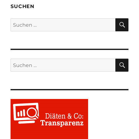
SUCHEN
SU
Suchen
nach:
SU
Suchen
nach: