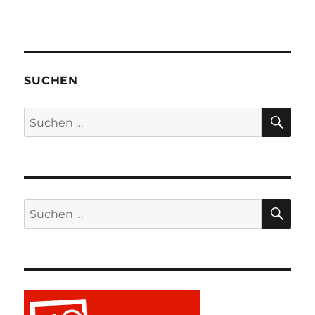
SUCHEN
SU
Suchen
nach:
SU
Suchen
nach: