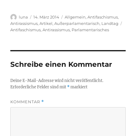
Autor
Veröffentlicht
Kategorien
luna
14. März 2014
Allgemein
,
Antifaschismus
,
am
Schla
Antirassismus
,
Artikel
,
Außerparlamentarisch
,
Landtag
Antifaschismus
,
Antirassismus
,
Parlamentarisches
Schreibe einen Kommentar
Deine E-Mail-Adresse wird nicht veröffentlicht.
Erforderliche Felder sind mit
*
markiert
KOMMENTAR
*