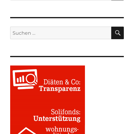
SU
Suchen
nach: