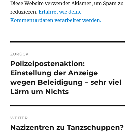
Diese Website verwendet Akismet, um Spam zu
reduzieren.
Erfahre, wie deine
Kommentardaten verarbeitet werden.
Beitragsnavigation
ZURÜCK
Polizeipostenaktion:
Vorheriger
Beitrag:
Einstellung der Anzeige
wegen Beleidigung – sehr viel
Lärm um Nichts
WEITER
Nazizentren zu Tanzschuppen?
Nächster