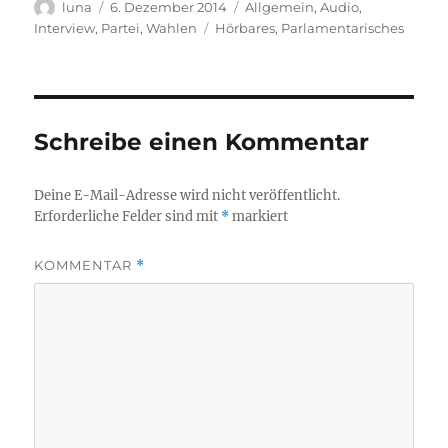
Autor
Veröffentlicht
Kategorien
luna
6. Dezember 2014
Allgemein
,
Audio
,
am
Schlagwörter
Interview
,
Partei
,
Wahlen
Hörbares
,
Parlamentarisches
Schreibe einen Kommentar
Deine E-Mail-Adresse wird nicht veröffentlicht.
Erforderliche Felder sind mit
*
markiert
KOMMENTAR
*