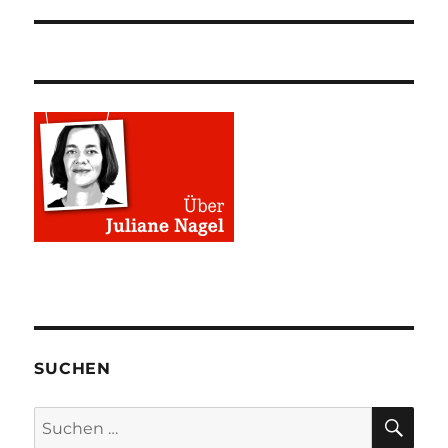
Beitrag:
SUCHEN
SU
Suchen
nach: