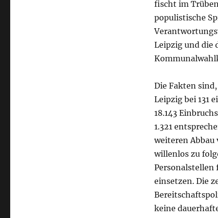
fischt im Trübe
populistische S
Verantwortungs
Leipzig und die
Kommunalwahlka
Die Fakten sind,
Leipzig bei 131 
18.143 Einbruchs
1.321 entsprech
weiteren Abbau v
willenlos zu folg
Personalstellen
einsetzen. Die z
Bereitschaftspo
keine dauerhafte