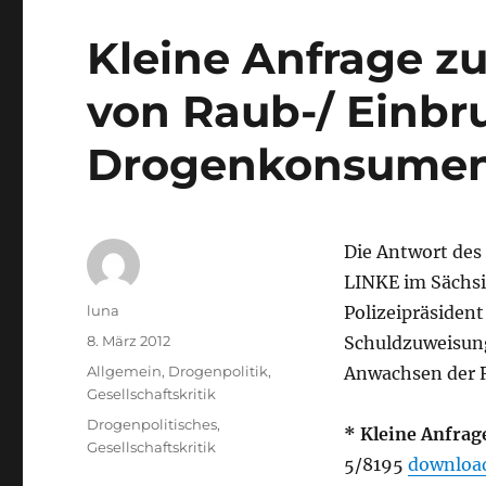
Kleine Anfrage
von Raub-/ Einbr
Drogenkonsumen
Die Antwort des 
LINKE im Sächsi
Autor
luna
Polizeipräsiden
Veröffentlicht
8. März 2012
Schuldzuweisung
am
Kategorien
Allgemein
,
Drogenpolitik
,
Anwachsen der R
Gesellschaftskritik
Schlagwörter
Drogenpolitisches
,
* Kleine Anfrag
Gesellschaftskritik
5/8195
download