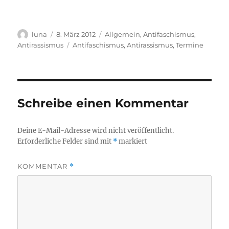
Autor
Veröffentlicht
Kategorien
luna
8. März 2012
Allgemein
,
Antifaschismus
,
am
Schlagwörter
Antirassismus
Antifaschismus
,
Antirassismus
,
Termine
Schreibe einen Kommentar
Deine E-Mail-Adresse wird nicht veröffentlicht.
Erforderliche Felder sind mit
*
markiert
KOMMENTAR
*