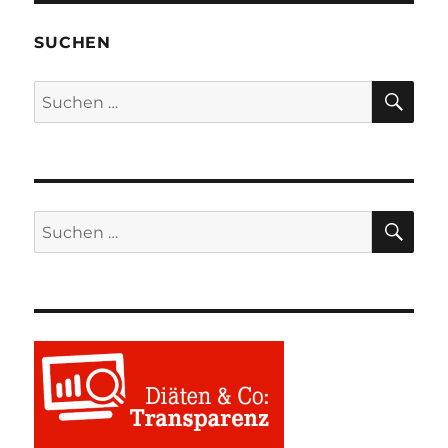
SUCHEN
SU
Suchen
nach:
SU
Suchen
nach: