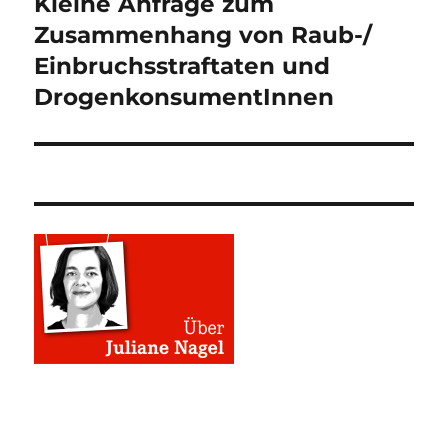
Kleine Anfrage zum
Nächster
Beitrag:
Zusammenhang von Raub-/
Einbruchsstraftaten und
DrogenkonsumentInnen