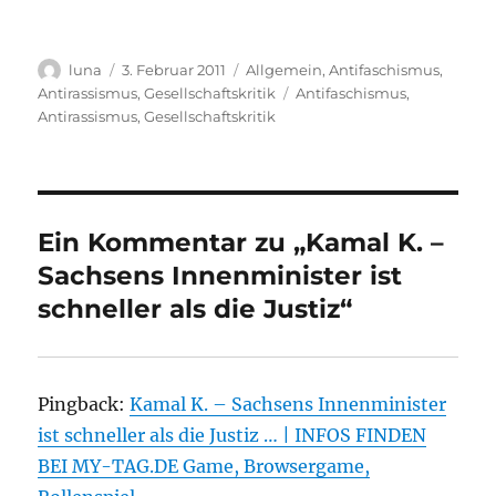
Autor
Veröffentlicht
Kategorien
luna
3. Februar 2011
Allgemein
,
Antifaschismus
,
am
Schlagwörter
Antirassismus
,
Gesellschaftskritik
Antifaschismus
,
Antirassismus
,
Gesellschaftskritik
Ein Kommentar zu „Kamal K. –
Sachsens Innenminister ist
schneller als die Justiz“
Pingback:
Kamal K. – Sachsens Innenminister
ist schneller als die Justiz … | INFOS FINDEN
BEI MY-TAG.DE Game, Browsergame,