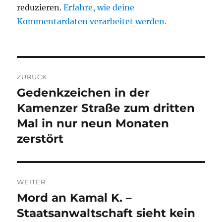
reduzieren.
Erfahre, wie deine
Kommentardaten verarbeitet werden.
Beitragsnavigation
ZURÜCK
Gedenkzeichen in der
Vorheriger
Beitrag:
Kamenzer Straße zum dritten
Mal in nur neun Monaten
zerstört
WEITER
Mord an Kamal K. –
Nächster
Beitrag:
Staatsanwaltschaft sieht kein