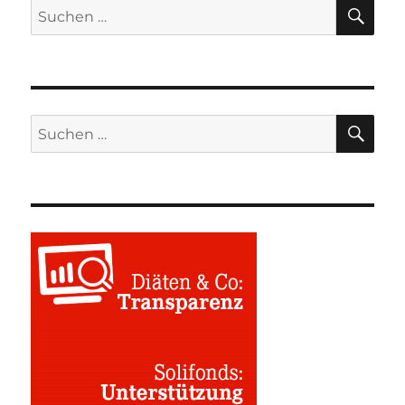
SU
Suchen
nach:
SU
Suchen
nach: