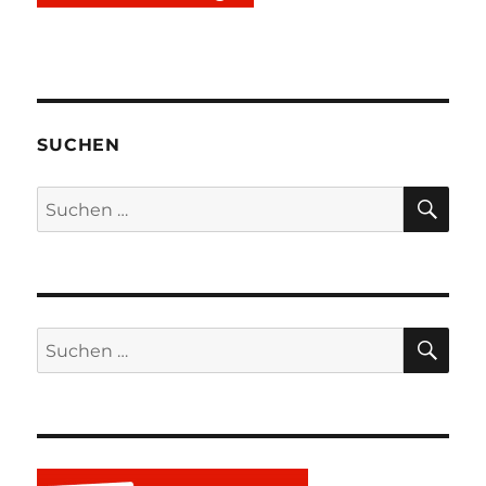
SUCHEN
SU
Suchen
nach:
SU
Suchen
nach: