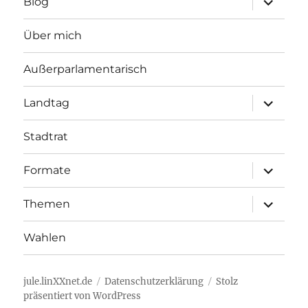
Blog
öffnen
Über mich
Außerparlamentarisch
Unterme
Landtag
öffnen
Stadtrat
Unterme
Formate
öffnen
Unterme
Themen
öffnen
Wahlen
jule.linXXnet.de
Datenschutzerklärung
Stolz
präsentiert von WordPress