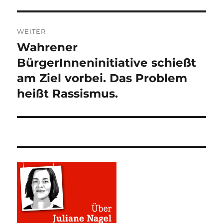
WEITER
Wahrener
Nächster
Beitrag:
BürgerInneninitiative schießt
am Ziel vorbei. Das Problem
heißt Rassismus.