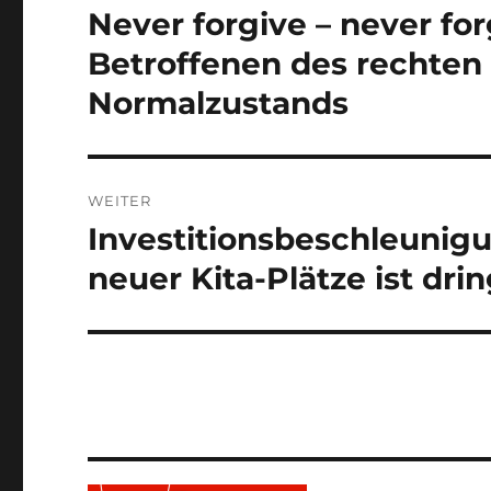
Never forgive – never for
Vorheriger
Beitrag:
Betroffenen des rechten 
Normalzustands
WEITER
Investitionsbeschleuni
Nächster
Beitrag:
neuer Kita-Plätze ist dri