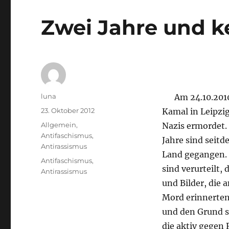
Zwei Jahre und k
Autor
luna
Am 24.10.2010
Veröffentlicht
23. Oktober 2012
Kamal in Leipzi
am
Kategorien
Allgemein
,
Nazis ermordet.
Antifaschismus
,
Jahre sind seitd
Antirassismus
Land gegangen. 
Schlagwörter
Antifaschismus
,
sind verurteilt,
Antirassismus
und Bilder, die
Mord erinnerten
und den Grund se
die aktiv gegen