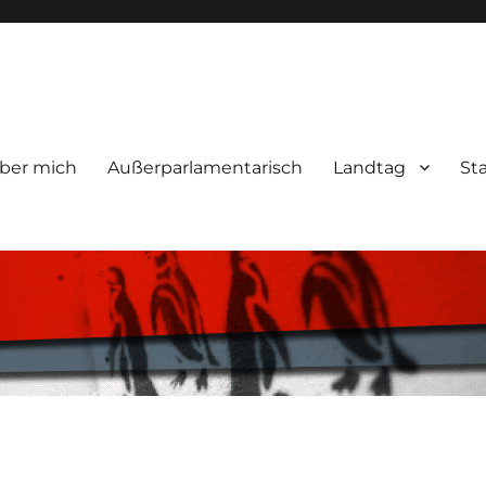
ber mich
Außerparlamentarisch
Landtag
St