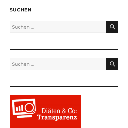
SUCHEN
SU
Suchen
nach:
SU
Suchen
nach: