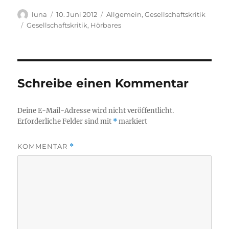
Autor
Veröffentlicht
Kategorien
luna
10. Juni 2012
Allgemein
,
Gesellschaftskritik
am
Schlagwörter
Gesellschaftskritik
,
Hörbares
Schreibe einen Kommentar
Deine E-Mail-Adresse wird nicht veröffentlicht.
Erforderliche Felder sind mit
*
markiert
KOMMENTAR
*