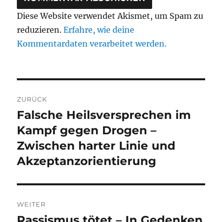
Diese Website verwendet Akismet, um Spam zu
reduzieren.
Erfahre, wie deine
Kommentardaten verarbeitet werden.
Beitragsnavigation
ZURÜCK
Falsche Heilsversprechen im
Vorheriger
Beitrag:
Kampf gegen Drogen –
Zwischen harter Linie und
Akzeptanzorientierung
WEITER
Rassismus tötet – In Gedenken
Nächster