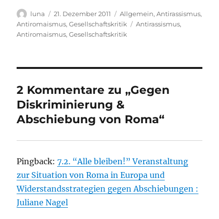
Autor
Veröffentlicht
Kategorien
luna
21. Dezember 2011
Allgemein
,
Antirassismus
,
am
Schlagwörter
Antiromaismus
,
Gesellschaftskritik
Antirassismus
,
Antiromaismus
,
Gesellschaftskritik
2 Kommentare zu „Gegen
Diskriminierung &
Abschiebung von Roma“
Pingback:
7.2. “Alle bleiben!” Veranstaltung
zur Situation von Roma in Europa und
Widerstandsstrategien gegen Abschiebungen :
Juliane Nagel