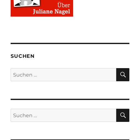
SUCHEN
SU
Suchen
nach:
SU
Suchen
nach: