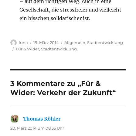
– auf dem richtigen Weg. Auch in eine
Gesellschaft, die stressfreier und vielleicht
ein bisschen solidarischer ist.
Autor
Veröffentlicht
Kategorien
luna
19. März 2014
Allgemein
,
Stadtentwicklung
am
Schlagwörter
Für & Wider
,
Stadtentwicklung
3 Kommentare zu „Für &
Wider: Verkehr der Zukunft“
Thomas Köhler
sagt:
20. März 2014 um 08:35 Uhr