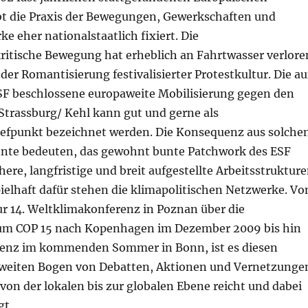
ibt die Praxis der Bewegungen, Gewerkschaften und
e eher nationalstaatlich fixiert. Die
kritische Bewegung hat erheblich an Fahrtwasser verlore
 der Romantisierung festivalisierter Protestkultur. Die au
 beschlossene europaweite Mobilisierung gegen den
Strassburg/ Kehl kann gut und gerne als
iefpunkt bezeichnet werden. Die Konsequenz aus solche
nte bedeuten, das gewohnt bunte Patchwork des ESF
here, langfristige und breit aufgestellte Arbeitsstruktur
ielhaft dafür stehen die klimapolitischen Netzwerke. Vo
ur 14. Weltklimakonferenz in Poznan über die
zum COP 15 nach Kopenhagen im Dezember 2009 bis hin
renz im kommenden Sommer in Bonn, ist es diesen
weiten Bogen von Debatten, Aktionen und Vernetzunge
von der lokalen bis zur globalen Ebene reicht und dabei
gt.