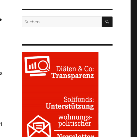
.
SUCHEN
Suchen
nach:
s
d