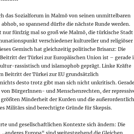
sich das Sozialforum in Malmö von seinen unmittelbaren
abhob, so spannend dürfte die nächste Runde werden.
ht nur fünfzig mal so groß wie Malmö, die türkische Stadt
munationspunkt verschiedener kultureller und religiöser
eses Gemisch hat gleichzeitig politische Brisanz: Die
eitritt der Türkei zur Europäischen Union ist – gerade 
ultur-rassistisch und islamophob geprägt. Linke Kräfte
m Beitritt der Türkei zur EU grundsätzlich
nichts desto trotz gibt man sich nicht unkritisch. Gerad
 von BürgerInnen- und Menschenrechten, der repressiv
größten Minderheit der Kurden und die außerordentlic
s Militärs sind berechtigte Gründe für Skepsis.
rte und gesellschaftlichen Kontexte sich ändern: Die
 „anderes Europa“ sind weitestgehend die Gleichen