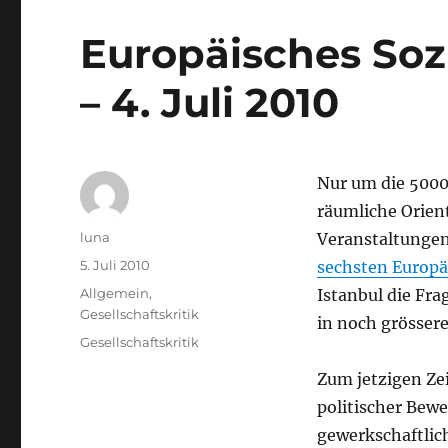
Europäisches Sozi
– 4. Juli 2010
Nur um die 5000
räumliche Orien
Autor
luna
Veranstaltungen
Veröffentlicht
5. Juli 2010
sechsten Europä
am
Kategorien
Allgemein
,
Istanbul die Fr
Gesellschaftskritik
in noch grösser
Schlagwörter
Gesellschaftskritik
Zum jetzigen Ze
politischer Bew
gewerkschaftlich