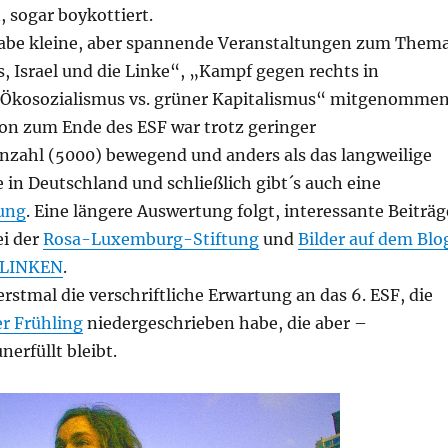
sogar boykottiert.
habe kleine, aber spannende Veranstaltungen zum Them
, Israel und die Linke“, „Kampf gegen rechts in
„Ökosozialismus vs. grüner Kapitalismus“ mitgenommen
on zum Ende des ESF war trotz geringer
zahl (5000) bewegend und anders als das langweilige
in Deutschland und schließlich gibt´s auch eine
ung
. Eine längere Auswertung folgt, interessante Beiträg
ei der
Rosa-Luxemburg-Stiftung
und
Bilder auf dem Blo
n LINKEN
.
 erstmal die verschriftliche Erwartung an das 6. ESF, die
r Frühling
niedergeschrieben habe, die aber –
nerfüllt bleibt.