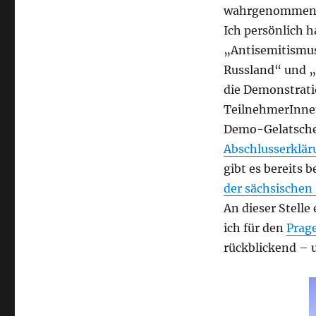
wahrgenommen, 
Ich persönlich 
„Antisemitismus
Russland“ und 
die Demonstrati
TeilnehmerInnen
Demo-Gelatsche 
Abschlusserklär
gibt es bereits b
der sächsische
An dieser Stelle
ich für den
Prage
rückblickend – u