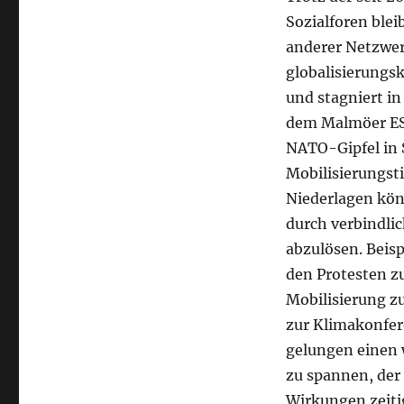
Sozialforen ble
anderer Netzwerk
globalisierungs
und stagniert in
dem Malmöer ESF
NATO-Gipfel in 
Mobilisierungst
Niederlagen kön
durch verbindlic
abzulösen. Beisp
den Protesten z
Mobilisierung 
zur Klimakonfe
gelungen einen 
zu spannen, der 
Wirkungen zeiti