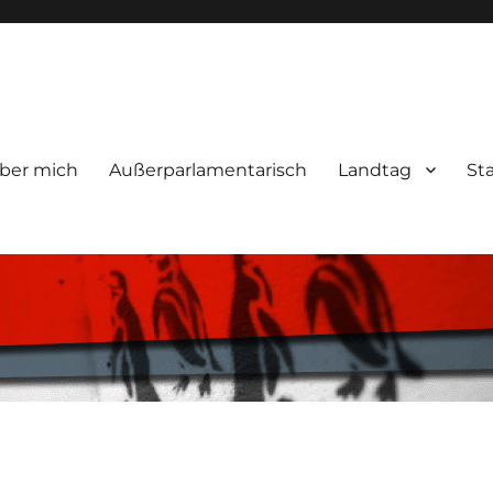
ber mich
Außerparlamentarisch
Landtag
St