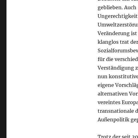
geblieben. Auch
Ungerechtigkeit
Umweltzerstörun
Veränderung ist
klanglos trat de
Sozialforumsbew
für die verschi
Verständigung z
nun konstitutive
eigene Vorschlä
alternativen Vo
vereintes Europa
transnationale 
Außenpolitik gep
Trotz der seit 2