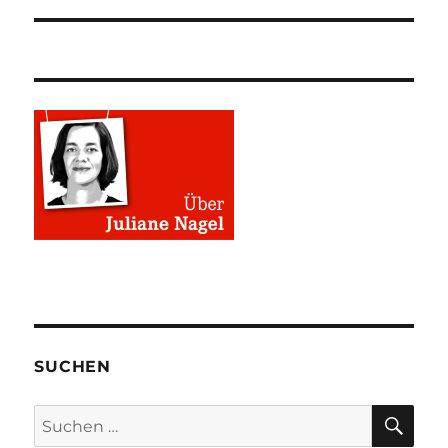
SUCHEN
SU
Suchen
nach: