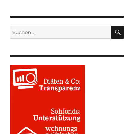
SU
Suchen
nach: