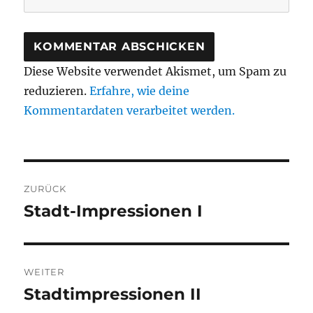
Diese Website verwendet Akismet, um Spam zu
reduzieren.
Erfahre, wie deine
Kommentardaten verarbeitet werden.
Beitragsnavigation
ZURÜCK
Stadt-Impressionen I
Vorheriger
Beitrag:
WEITER
Stadtimpressionen II
Nächster
Beitrag: