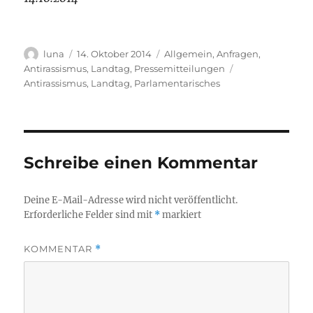
Autor
Veröffentlicht
Kategorien
luna
14. Oktober 2014
Allgemein
,
Anfragen
,
am
Schlagwörter
Antirassismus
,
Landtag
,
Pressemitteilungen
Antirassismus
,
Landtag
,
Parlamentarisches
Schreibe einen Kommentar
Deine E-Mail-Adresse wird nicht veröffentlicht.
Erforderliche Felder sind mit
*
markiert
KOMMENTAR
*