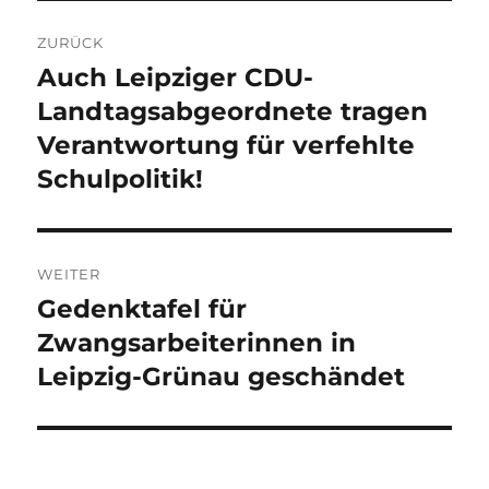
Beitragsnavigation
ZURÜCK
Auch Leipziger CDU-
Vorheriger
Beitrag:
Landtagsabgeordnete tragen
Verantwortung für verfehlte
Schulpolitik!
WEITER
Gedenktafel für
Nächster
Beitrag:
Zwangsarbeiterinnen in
Leipzig-Grünau geschändet