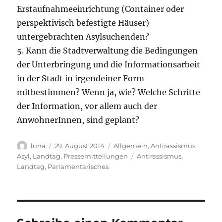
Erstaufnahmeeinrichtung (Container oder
perspektivisch befestigte Häuser)
untergebrachten Asylsuchenden?
5. Kann die Stadtverwaltung die Bedingungen
der Unterbringung und die Informationsarbeit
in der Stadt in irgendeiner Form
mitbestimmen? Wenn ja, wie? Welche Schritte
der Information, vor allem auch der
AnwohnerInnen, sind geplant?
Autor
Veröffentlicht
Kategorien
luna
29. August 2014
Allgemein
,
Antirassismus
,
am
Schlagwörter
Asyl
,
Landtag
,
Pressemitteilungen
Antirassismus
,
Landtag
,
Parlamentarisches