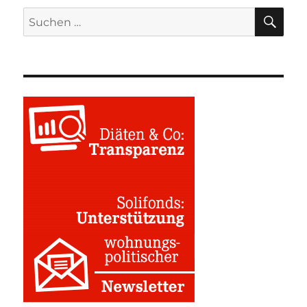
SU
Suchen
nach: