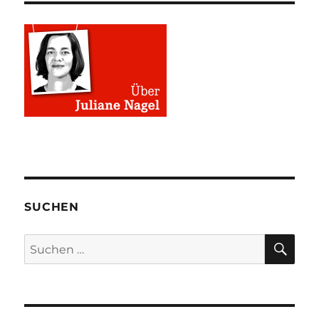
SUCHEN
SU
Suchen
nach: