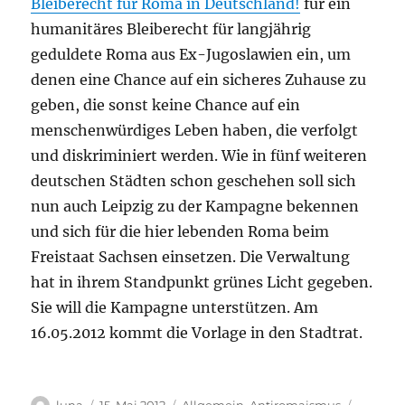
Bleiberecht für Roma in Deutschland!
für ein
humanitäres Bleiberecht für langjährig
geduldete Roma aus Ex-Jugoslawien ein, um
denen eine Chance auf ein sicheres Zuhause zu
geben, die sonst keine Chance auf ein
menschenwürdiges Leben haben, die verfolgt
und diskriminiert werden. Wie in fünf weiteren
deutschen Städten schon geschehen soll sich
nun auch Leipzig zu der Kampagne bekennen
und sich für die hier lebenden Roma beim
Freistaat Sachsen einsetzen. Die Verwaltung
hat in ihrem Standpunkt grünes Licht gegeben.
Sie will die Kampagne unterstützen. Am
16.05.2012 kommt die Vorlage in den Stadtrat.
Autor
Veröffentlicht
Kategorien
Schlagw
luna
15. Mai 2012
Allgemein
,
Antiromaismus