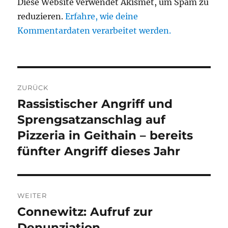
Diese Website verwendet Akismet, um Spam zu
reduzieren.
Erfahre, wie deine
Kommentardaten verarbeitet werden.
Beitragsnavigation
ZURÜCK
Rassistischer Angriff und
Vorheriger
Beitrag:
Sprengsatzanschlag auf
Pizzeria in Geithain – bereits
fünfter Angriff dieses Jahr
WEITER
Connewitz: Aufruf zur
Nächster
Beitrag:
Denunziation