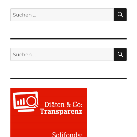
SU
Suchen
nach:
SU
Suchen
nach: