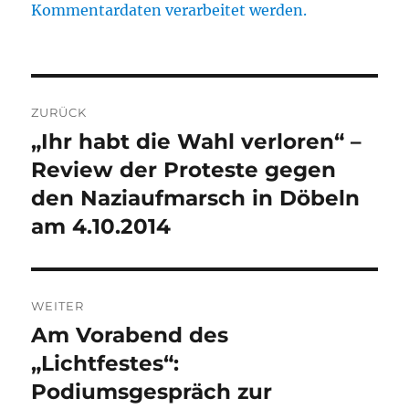
Kommentardaten verarbeitet werden.
Beitragsnavigation
ZURÜCK
„Ihr habt die Wahl verloren“ –
Vorheriger
Beitrag:
Review der Proteste gegen
den Naziaufmarsch in Döbeln
am 4.10.2014
WEITER
Am Vorabend des
Nächster
Beitrag:
„Lichtfestes“:
Podiumsgespräch zur