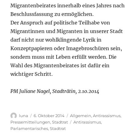
Migrantenbeirates innerhalb eines Jahres nach
Beschlussfassung zu ermöglichen.
Der Anspruch auf politische Teilhabe von
Migrantinnen und Migranten in unserer Stadt
darf nicht nur wohlklingende Lyrik in
Konzeptpapieren oder Imagebroschüren sein,
sondern muss mit Leben erfüllt werden. Die
Wahl des Migrantenbeirates ist dafür ein
wichtiger Schritt.
PM Juliane Nagel, Stadträtin, 2.10.2014
Autor
Veröffentlicht
Kategorien
luna
6. Oktober 2014
Allgemein
,
Antirassismus
,
am
Schlagwörter
Pressemitteilungen
,
Stadtrat
Antirassismus
,
Parlamentarisches
,
Stadtrat