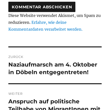
Diese Website verwendet Akismet, um Spam zu
reduzieren.
Erfahre, wie deine
Kommentardaten verarbeitet werden.
Beitragsnavigation
ZURÜCK
Naziaufmarsch am 4. Oktober
Vorheriger
Beitrag:
in Döbeln entgegentreten!
WEITER
Anspruch auf politische
Nächster
Beitrag:
Teilhabe von MigrantInnen mit