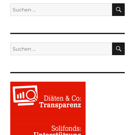
SU
Suchen
nach:
SU
Suchen
nach: