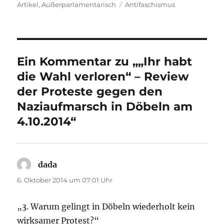
am
Schlagwörter
Artikel
,
Außerparlamentarisch
Antifaschismus
Ein Kommentar zu „„Ihr habt
die Wahl verloren“ – Review
der Proteste gegen den
Naziaufmarsch in Döbeln am
4.10.2014“
dada
sagt:
6. Oktober 2014 um 07:01 Uhr
„3. Warum gelingt in Döbeln wiederholt kein
wirksamer Protest?“