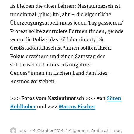
Es bleiben die alten Lehren: Naziaufmarsch ist
nur einmal (plus) im Jahr – die eigentliche
Überzeugungsarbeit muss jeden Tag passieren/
Protest sollte zentralere Formen finden, gerade
wenn die Polizei das Bild dominiert/ Die
Großstadtantifaschist*innen sollten ihren
Fokus erweitern und einen Samstag der
solidarischen Unterstützung ihrer
Genoss*innen im flachen Land dem Kiez-
Kosmos vorziehen.
>>> Fotos vom Naziaufmarsch >>> von
Sören
Kohlhuber
und >>>
Marcus Fischer
Autor
Veröffentlicht
Kategorien
luna
4. Oktober 2014
Allgemein
,
Antifaschismus
,