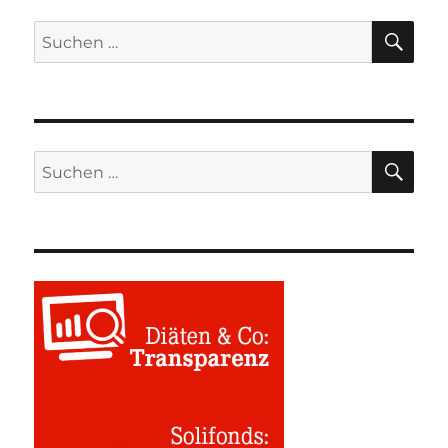
SU
Suchen
nach:
SU
Suchen
nach: