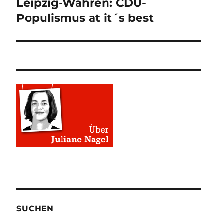
Leipzig-Wahren: CDU-
Nächster
Beitrag:
Populismus at it´s best
SUCHEN