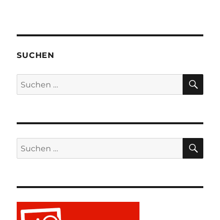
SUCHEN
SU
Suchen
nach:
SU
Suchen
nach: