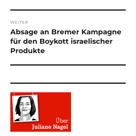
WEITER
Absage an Bremer Kampagne
Nächster
Beitrag:
für den Boykott israelischer
Produkte