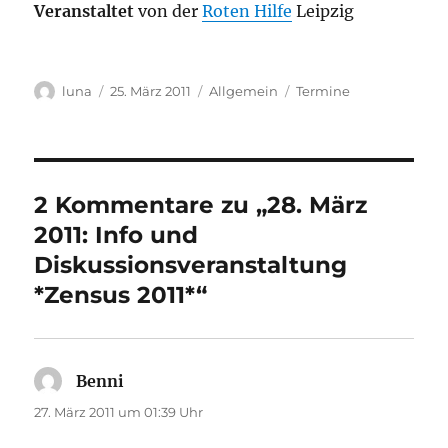
Veranstaltet
von der
Roten Hilfe
Leipzig
Autor
Veröffentlicht
Kategorien
Schlagwörter
luna
25. März 2011
Allgemein
Termine
am
2 Kommentare zu „28. März
2011: Info und
Diskussionsveranstaltung
*Zensus 2011*“
Benni
sagt:
27. März 2011 um 01:39 Uhr