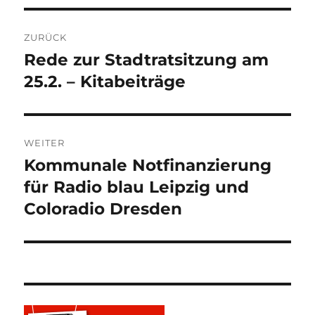
Beitragsnavigation
ZURÜCK
Rede zur Stadtratsitzung am
Vorheriger
Beitrag:
25.2. – Kitabeiträge
WEITER
Kommunale Notfinanzierung
Nächster
Beitrag:
für Radio blau Leipzig und
Coloradio Dresden