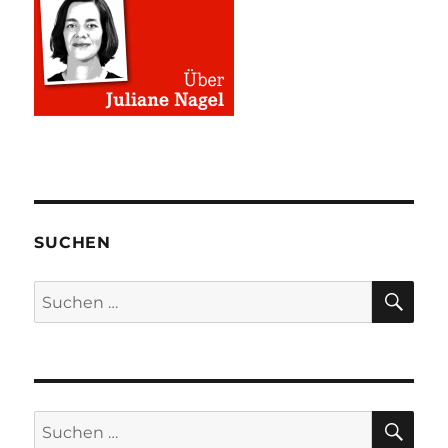
SUCHEN
SU
Suchen
nach:
SU
Suchen