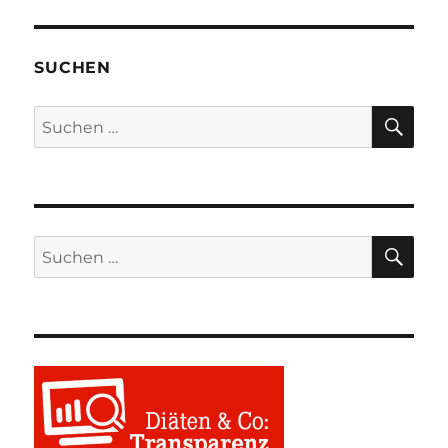
SUCHEN
SU
Suchen
nach:
SU
Suchen
nach: