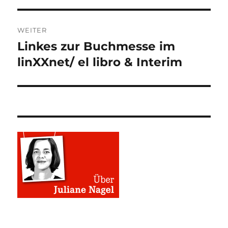
WEITER
Linkes zur Buchmesse im
Nächster
Beitrag:
linXXnet/ el libro & Interim