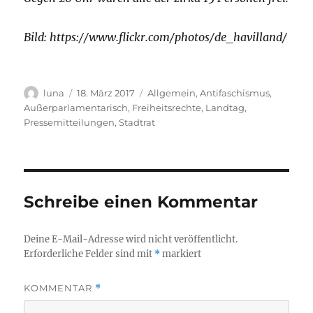
Bild: https://www.flickr.com/photos/de_havilland/
Autor
Veröffentlicht
Kategorien
luna
18. März 2017
Allgemein
,
Antifaschismus
,
am
Außerparlamentarisch
,
Freiheitsrechte
,
Landtag
,
Pressemitteilungen
,
Stadtrat
Schreibe einen Kommentar
Deine E-Mail-Adresse wird nicht veröffentlicht.
Erforderliche Felder sind mit
*
markiert
KOMMENTAR
*