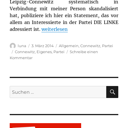
Leipzig-Connewitz systematisch in
Verbindung mit meiner Person skandalisiert
hat, publiziere ich hier ein Statement, das vor
allem an Interessierte in der Partei DIE LINKE
„Darstellung zu den Ereignissen in C
adressiert ist.
weiterlesen
Autor
Veröffentlicht
Kategorien
luna
3. März 2014
Allgemein
,
Connewitz
,
Partei
am
Schlagwörter
Connewitz
,
Eigenes
,
Partei
Schreibe einen
zu
Kommentar
Darstellung
zu
den
Ereignissen
in
SU
Suchen
Connewitz
nach: