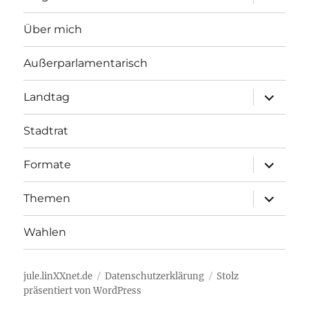
öffnen
Über mich
Außerparlamentarisch
Unterme
Landtag
öffnen
Stadtrat
Unterme
Formate
öffnen
Unterme
Themen
öffnen
Wahlen
jule.linXXnet.de
Datenschutzerklärung
Stolz
präsentiert von WordPress