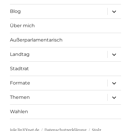
Unterme
Blog
öffnen
Über mich
Außerparlamentarisch
Unterme
Landtag
öffnen
Stadtrat
Unterme
Formate
öffnen
Unterme
Themen
öffnen
Wahlen
jule.linXXnet.de
Datenschutzerklärung
Stolz