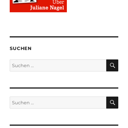
SUCHEN
SU
Suchen
nach:
SU
Suchen
nach: