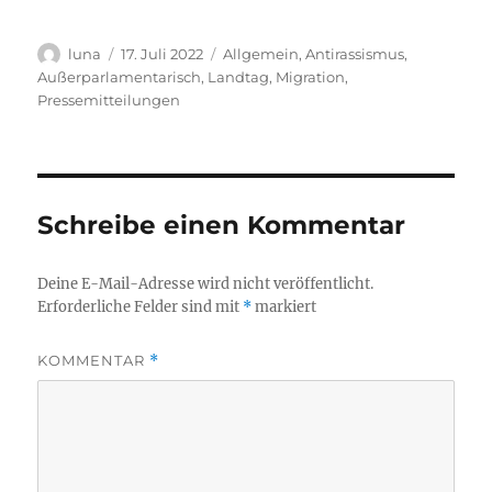
Autor
Veröffentlicht
Kategorien
luna
17. Juli 2022
Allgemein
,
Antirassismus
,
am
Außerparlamentarisch
,
Landtag
,
Migration
,
Pressemitteilungen
Schreibe einen Kommentar
Deine E-Mail-Adresse wird nicht veröffentlicht.
Erforderliche Felder sind mit
*
markiert
KOMMENTAR
*